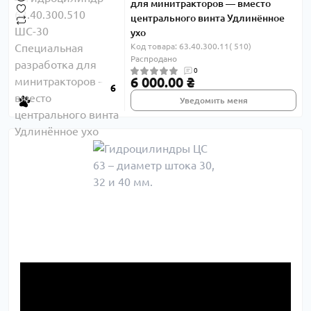
для минитракторов — вместо
центрального винта Удлинённое
ухо
Код товара: 63.40.300.11( 510)
Распродано
0
6 000.00 ₴
6
Уведомить меня