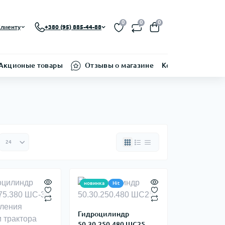
0
0
0
лиенту
+380 (95) 885-44-88
Акционые товары
Отзывы о магазине
Контакти
новинка
Hit
Гидроцилиндр
50.30.250.480 ШС25