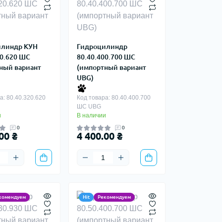
илиндр КУН
Гидроцилиндр
20.620 ШС
80.40.400.700 ШС
ный вариант
(импортный вариант
UBG)
а: 80.40.320.620
Код товара: 80.40.400.700
ШС UBG
и
В наличии
0
0
00 ₴
4 400.00 ₴
комендуем
Hit
Рекомендуем