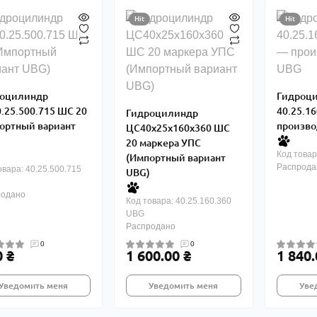
Hit
Hit
оцилиндр
Гидроц
.25.500.715 ШС 20
40.25.1
Гидроцилиндр
ортный вариант
произво
ЦС40х25х160х360 ШС
20 маркера УПС
Код товар
(Импортный вариант
Распрода
овара: 40.25.500.715
UBG)
родано
Код товара: 40.25.160.360
UBG
Распродано
0
0
0 ₴
1 600.00 ₴
1 840.
Уведомить меня
Уведомить меня
Уве