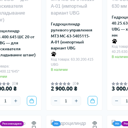
Гидроц
40.25.6
Гидроцилиндр
UBG — х
рулевого управления
оцилиндр
мм
МТЗ МС-63-5405115-
5.400.645 ШС 20 от
А-01 (импортный
BG — для
Код товар
вариант UBG
скивателя
40.25.630
кладывание штанг)
В наличи
Код товара: 63.30.200.415
UBG
овара:
В наличии
.400.11*645*
ичии
0
0
00.00 ₴
2 900.00 ₴
3 000.
Рекомендуем
Hit
Hit
Ре