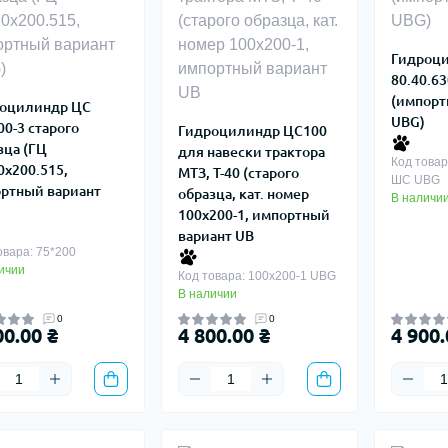
Гидроц
80.40.6
(импорт
оцилиндр ЦС
UBG)
00-3 старого
Гидроцилиндр ЦС100
зца (ГЦ
для навески трактора
Код товар
0х200.515,
МТЗ, Т-40 (старого
ШС UBG
ртный вариант
образца, кат. номер
В наличи
100х200-1, импортный
вариант UB
овара: 75*200
ичии
Код товара: 100х200-1 UBG
В наличии
0
0
00.00 ₴
4 800.00 ₴
4 900.