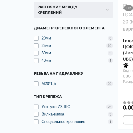
РАСТОЯНИЕ МЕЖДУ
Hit
КРЕПЛЕНИЙ
ДИАМЕТР КРЕПЕЖНОГО ЭЛЕМЕНТА
20мм
8
Гидр
25мм
10
ЦС40
(Имп
30мм
3
UBG)
40мм
8
Код т
РЕЗЬБА НА ГИДРАВЛИКУ
UBG
Расп
М20*1,5
29
ТИП КРЕПЕЖА
0.0
Ухо- ухо ИЗ ШС
25
Вилка-вилка
3
Специальное крепление
1