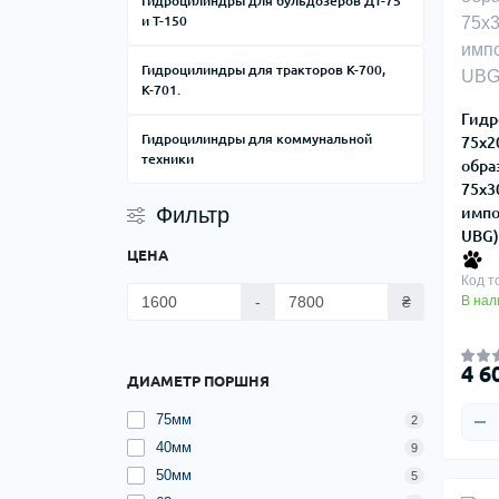
Гидроцилиндры для бульдозеров ДТ-75
и Т-150
Гидроцилиндры для тракторов К-700,
К-701.
Гидр
Гидроцилиндры для коммунальной
75х2
техники
обра
75х3
Фильтр
импо
UBG)
ЦЕНА
Код т
-
₴
В нал
4 6
ДИАМЕТР ПОРШНЯ
75мм
2
40мм
9
50мм
5