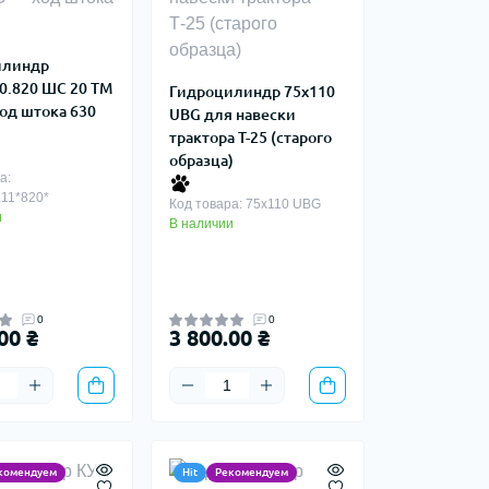
илиндр
30.820 ШС 20 ТМ
Гидроцилиндр 75х110
од штока 630
UBG для навески
трактора Т-25 (старого
образца)
а:
.11*820*
Код товара: 75х110 UBG
и
В наличии
0
0
00 ₴
3 800.00 ₴
комендуем
Hit
Рекомендуем