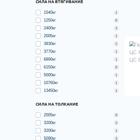
СИЛА НА ВТЯГИВАНИЕ
1540кг
1
1250кг
8
2400кг
3
2005кг
1
3930кг
2
3770кг
1
6890кг
1
6150кг
8
5000кг
1
10760кг
1
13450кг
1
СИЛА НА ТОЛКАНИЕ
2005кг
9
3200кг
3
3200кг
1
5090кг
3