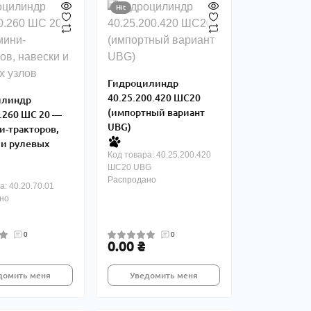
Hit
Гидроцилиндр
40.25.200.420 ШС20
илиндр
(импортный вариант
0.260 ШС 20 —
UBG)
и-тракторов,
 и рулевых
Код товара: 40.25.200.420
ШС20 UBG
Распродано
а: 40.20.70.01
но
0
0
0.00 ₴
домить меня
Уведомить меня