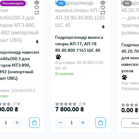
Рекомендуем
Hit
Hit
6
Гидроцилиндр выноса
6
опоры АП-17, АП-18
Гидроц
80.40.800.1165 ШС 40
40.20.7
оцилиндр навески
для мин
х40х200-3 для
Код товара: 80.40.800.1165
навески
торов МТЗ-890,
ШС 40
узлов
892 (импортный
В наличии
ант UBG)
Код товар
Распрода
овара: 110х40х200-3
ичии
0
0
00.00 ₴
7 800.00 ₴
0.00 ₴
Уве