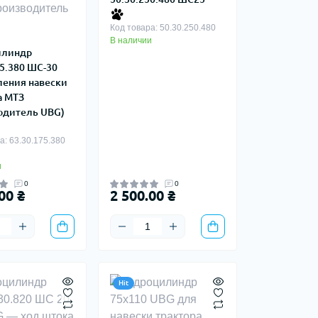
Код товара: 50.30.250.480
В наличии
илиндр
75.380 ШС-30
ления навески
а МТЗ
одитель UBG)
а: 63.30.175.380
и
0
0
00 ₴
2 500.00 ₴
Hit