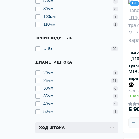
63мм
3
Hit
80мм
8
100мм
1
110мм
1
ПРОИЗВОДИТЕЛЬ
UBG
29
Гидр
Ц110
ДИАМЕТР ШТОКА
трак
МТЗ-
20мм
1
вари
25мм
11
30мм
6
Код т
35мм
В нал
1
40мм
9
5 9
50мм
1
ХОД ШТОКА