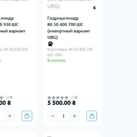
6
илиндр
Гидроцилиндр
30.930 ШС
80.50.400.700 ШС
ный вариант
(импортный вариант
UBG)
а: 80.40.630.930
Код товара: 80.50.400.700
ШС UBG
и
В наличии
0
0
00 ₴
5 500.00 ₴