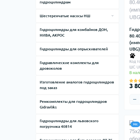
гидроцилиндрам
Крепеж, опоры и комплектующие к
Шестеренчатые насосы НШ
гидроцилиндрам
Насосы Шестеренные Производство
Рукава высокого давления РВД
Гидр
Гидроцилиндры для комбайнов ДОН,
ТД ВАЗ
НИВА, АКРОС
80.4
Штоки для гидроцилиндров Ц75, Ц80,
Насосы шестерёнчатые битумные НШ
(имп
Ц100, Ц110, Ц125
БТ25, НШ 50 БТ, НШ 125 БТ
UBG)
Гидроцилиндры для опрыскивателей
Штуцеры, муфты и краны для РВС
Фланцы подключения НШ ГМШ
Код т
Гидравлические комплекты для
ШС U
дровоколов
В нал
Изготовление аналогов гидроцилиндров
3 8
под заказ
Ремкомплекты для гидроцилиндров
Gidravliks
Гидроцилиндры для львовского
Hit
погрузчика 40814