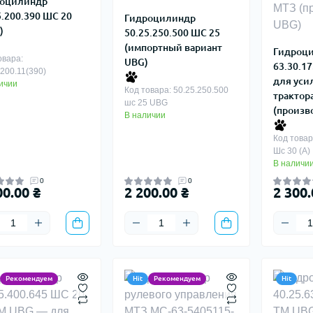
оцилиндр
5.200.390 ШС 20
Гидроцилиндр
)
50.25.250.500 ШС 25
(импортный вариант
Гидроц
овара:
UBG)
63.30.1
.200.11(390)
для уси
ичии
Код товара: 50.25.250.500
трактор
шс 25 UBG
(произв
В наличии
Код товар
Шс 30 (А)
В наличи
0
0
00.00 ₴
2 200.00 ₴
2 300.
Рекомендуем
Hit
Рекомендуем
Hit