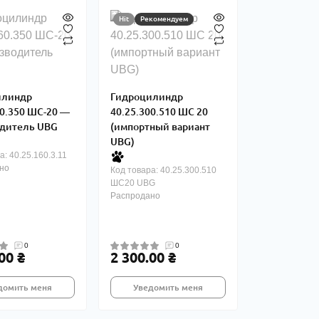
Hit
Рекомендуем
илиндр
Гидроцилиндр
60.350 ШС-20 —
40.25.300.510 ШС 20
дитель UBG
(импортный вариант
UBG)
а: 40.25.160.3.11
но
Код товара: 40.25.300.510
ШС20 UBG
Распродано
0
0
00 ₴
2 300.00 ₴
домить меня
Уведомить меня