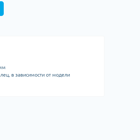
 мм
лец, в зависимости от модели
ь
ортной техникой
разные задачи
чество