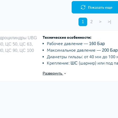
Показать еще
1
2
>
>|
Технические особенности:
Рабочее давление —
160 Бар
Максимальное давление —
200 Бар
Диаметры гильзы: от 40 мм до 100
Крепление:
(шарнир) или под па
ШС
Гарантия —
12 месяцев
Развернуть
Преимущества гидроцилиндров UBG:
Импортное качество и долговечност
Совместимость с украинской и имп
Большой выбор типоразмеров под 
Простота установки и обслуживания
Оптимальное соотношение цена/ка