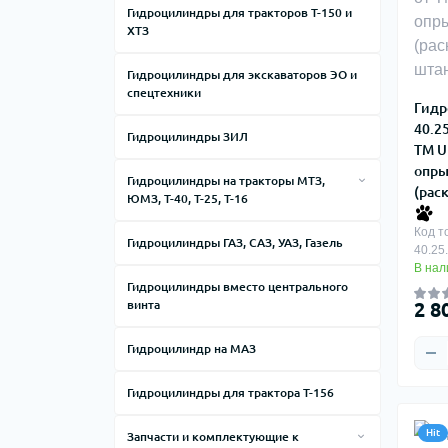
Гидроцилиндры для тракторов Т-150 и
ХТЗ
Гидроцилиндры для экскаваторов ЭО и
спецтехники
Гидр
40.2
Гидроцилиндры ЗИЛ
ТМ U
опры
Гидроцилиндры на тракторы МТЗ,
(рас
ЮМЗ, Т-40, Т-25, Т-16
Гидроцилиндры навески для тракторов
Код т
Гидроцилиндры ГАЗ, САЗ, УАЗ, Газель
МТЗ, ЮМЗ, Т-40, Т-25
40.25
В нал
Рулевые гидроцилиндры для
Гидроцилиндры вместо центрального
тракторов
винта
2 8
Гидроцилиндр на МАЗ
Гидроцилиндры для трактора Т-156
Hit
Запчасти и комплектующие к