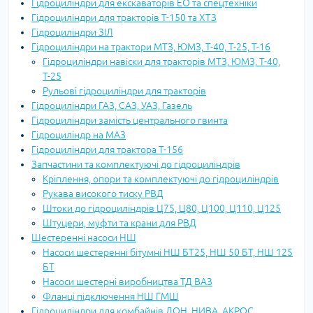
Гідроциліндри для екскаваторів ЕО та спецтехніки
Гідроциліндри для тракторів Т-150 та ХТЗ
Гідроциліндри ЗІЛ
Гідроциліндри на трактори МТЗ, ЮМЗ, Т-40, Т-25, Т-16
Гідроциліндри навіски для тракторів МТЗ, ЮМЗ, Т-40,
Т-25
Рульові гідроциліндри для тракторів
Гідроциліндри ГАЗ, САЗ, УАЗ, Газель
Гідроциліндри замість центрального гвинта
Гідроциліндр на МАЗ
Гідроциліндри для трактора Т-156
Запчастини та комплектуючі до гідроциліндрів
Кріплення, опори та комплектуючі до гідроциліндрів
Рукава високого тиску РВД
Штоки до гідроциліндрів Ц75, Ц80, Ц100, Ц110, Ц125
Штуцери, муфти та крани для РВД
Шестеренні насоси НШ
Насоси шестеренні бітумні НШ БТ25, НШ 50 БТ, НШ 125
БТ
Насоси шестерні виробництва ТД ВАЗ
Фланці підключення НШ ГМШ
Гідроциліндри для комбайнів ДОН, НИВА, АКРОС