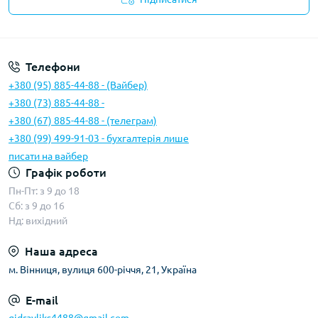
Умови угоди
Телефони
+380 (95) 885-44-88 - (Вайбер)
+380 (73) 885-44-88 -
+380 (67) 885-44-88 - (телеграм)
+380 (99) 499-91-03 - бухгалтерія лише
писати на вайбер
Графік роботи
Пн-Пт: з 9 до 18
Сб: з 9 до 16
Нд: вихідний
Наша адреса
м. Вінниця, вулиця 600-річчя, 21, Україна
E-mail