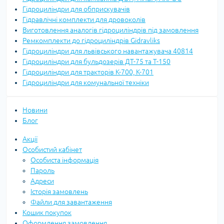
Гідроциліндри для обприскувачів
Гідравлічні комплекти для дровоколів
Виготовлення аналогів гідроциліндрів під замовлення
Ремкомплекти до гідроциліндрів Gidravliks
Гідроциліндри для львівського навантажувача 40814
Гідроциліндри для бульдозерів ДТ-75 та Т-150
Гідроциліндри для тракторів К-700, К-701
Гідроциліндри для комунальної техніки
Новини
Блог
Акції
Особистий кабінет
Особиста інформація
Пароль
Адреси
Історія замовлень
Файли для завантаження
Кошик покупок
Оформлення замовлення