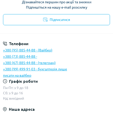
Дізнавайтеся першим про акції та знижки
Підпишіться на нашу e-mail розсилку
Підписатися
Умови угоди
Телефони
+380 (95) 885-44-88 - (Вайбер)
+380 (73) 885-44-88 -
+380 (67) 885-44-88 - (телеграм)
+380 (99) 499-91-03 - бухгалтерія лише
писати на вайбер
Графік роботи
Пн-Пт: з 9 до 18
Сб: з 9 до 16
Нд: вихідний
Наша адреса