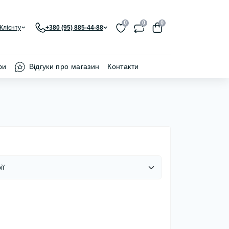
0
0
0
Клієнту
+380 (95) 885-44-88
ри
Відгуки про магазин
Контакти