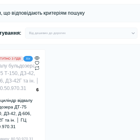
, що відповідають критеріям пошуку
тування:
ТУПНО З ПДВ
Хіт
6
оциліндр відвалу
дозера ДТ-75
, ДЗ-42, Д-606,
Г та ін. │ ГЦ
0.970.31
овару: 80.50.970.31