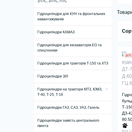
1ПТС, 2ПТС, ПТС
Гідроциліндри ЦС 100 — діаметр
штока 40, 50 та 60 мм
Товари
Гідроциліндри для КУН та фронтальних
навантажувачів
Гідроциліндри ЦС 40 — діаметр штока
20 та 25 мм
Сор
Гідроциліндри КАМАЗ
Гідроциліндри ЦС 50 — діаметр штока
25 та 30 мм
Гідроциліндри для екскаваторів ЕО та
спецтехніки
Гідроциліндри ЦС 63 — діаметр штока
ДОС
30, 32 та 40 мм
Гідроциліндри для тракторів Т-150 та ХТЗ
Гідроциліндри ЦС 80 — діаметр штока
40 мм
Гідроциліндри ЗІЛ
Гідроциліндри на трактори МТЗ, ЮМЗ,
Гідр
Т-40, Т-25, Т-16
буль
Гідроциліндри навіски для тракторів
Т-150
Гідроциліндри ГАЗ, САЗ, УАЗ, Газель
МТЗ, ЮМЗ, Т-40, Т-25
ДЗ-42
Рульові гідроциліндри для тракторів
80.5
Гідроциліндри замість центрального
гвинта
Код т