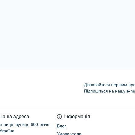
Дізнавайтеся першим про 
Підпишіться на нашу e-ma
Умови угоди
Наша адреса
Інформація
Вінниця, вулиця 600-річчя,
Блог
 Україна
Умови угоди