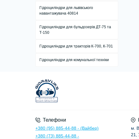
Гідроциліндри для львівського
навантажувача 40814
Гідроциліндри для бульдозерів ДТ-75 та
Т-150
Гідроциліндри для тракторів К-700, К-701
Гідроциліндри для комунальної техніки
Телефони
+380 (95) 885-44-88 - (Вайбер)
м. 
21,
+380 (73) 885-44-88 -