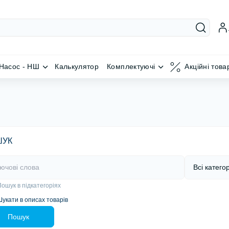
Насос - НШ
Калькулятор
Комплектуючі
Акційні това
ШУК
ошук в підкатегоріях
Шукати в описах товарів
Пошук