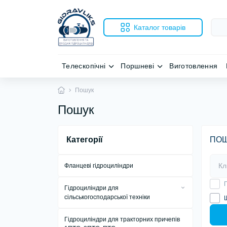
Каталог товарів
Телескопічні
Поршневі
Виготовлення
Пошук
Пошук
Категорії
ПО
Фланцеві гідроциліндри
П
Гідроциліндри для
сільськогосподарської техніки
Гідроциліндри UBG ЦС 40, ЦС 50, ЦС
Гідроциліндри для тракторних причепів
63, ЦС 80, ЦС 90, ЦС 100