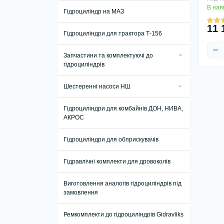
В ная
Гідроциліндр на МАЗ
11 
Гідроциліндри для трактора Т-156
Запчастини та комплектуючі до
гідроциліндрів
Кріплення, опори та комплектуючі до
Шестеренні насоси НШ
гідроциліндрів
Насоси шестеренні бітумні НШ БТ25,
Рукава високого тиску РВД
Гідроциліндри для комбайнів ДОН, НИВА,
НШ 50 БТ, НШ 125 БТ
АКРОС
Штоки до гідроциліндрів Ц75, Ц80,
Насоси шестерні виробництва ТД ВАЗ
Ц100, Ц110, Ц125
Гідроциліндри для обприскувачів
Фланці підключення НШ ГМШ
Штуцери, муфти та крани для РВД
Гідравлічні комплекти для дровоколів
Виготовлення аналогів гідроциліндрів під
замовлення
Ремкомплекти до гідроциліндрів Gidravliks