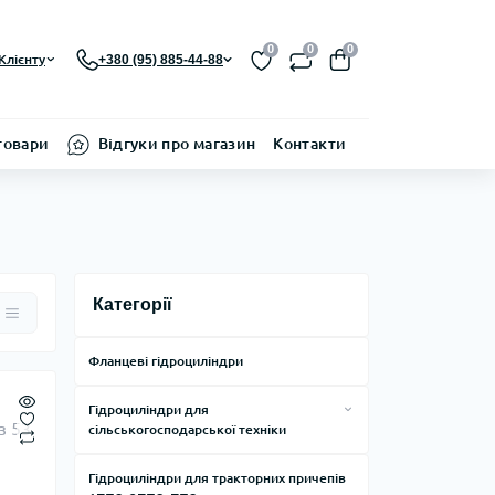
0
0
0
Клієнту
+380 (95) 885-44-88
товари
Відгуки про магазин
Контакти
Категорії
Фланцеві гідроциліндри
Гідроциліндри для
сільськогосподарської техніки
Гідроциліндри UBG ЦС 40, ЦС 50, ЦС
Гідроциліндри для тракторних причепів
63, ЦС 80, ЦС 90, ЦС 100