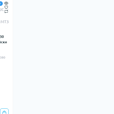
т
30
іски
.380