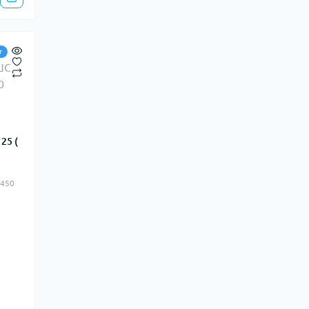
т
25 (
.450