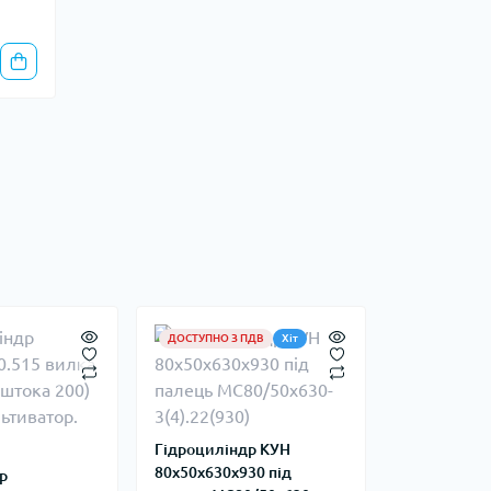
ДОСТУПНО З ПДВ
Хіт
Гідроциліндр КУН
80х50х630х930 під
р