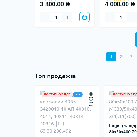
3 800.00 ₴
4 000.00 ₴
1
2
3
Топ продажів
ДОСТУПНО З ПДВ
Хіт
ДОСТУПНО З П
Гідроциліндр
80х50х400.70