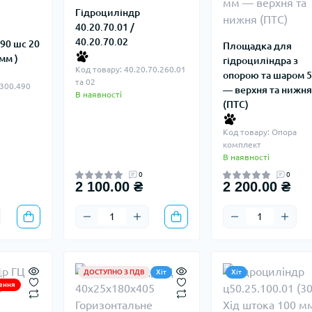
Гідроциліндр
40.20.70.01 /
40.20.70.02
90 шс 20
Площадка для
 мм )
гідроциліндра з
Код товару: 40.20.70.260.01
опорою та шаром 
та 02
.300.490
— верхня та нижня
В наявності
(ПТС)
Код товару: Опора
комплект
В наявності
0
0
2 100.00 ₴
2 200.00 ₴
ДОСТУПНО З ПДВ
Хіт
Хіт
ення