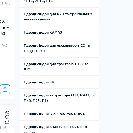
1ПТС, 2ПТС, ПТС
Гідроциліндри ЦС 100 — діаметр
штока 40, 50 та 60 мм
Гідроциліндри для КУН та фронтальних
навантажувачів
53.
Гідроциліндри ЦС 40 — діаметр штока
20 та 25 мм
сяцем
Гідроциліндри КАМАЗ
-53
Гідроциліндри ЦС 50 — діаметр штока
25 та 30 мм
я ГАЗ
Гідроциліндри для екскаваторів ЕО та
спецтехніки
Гідроциліндри ЦС 63 — діаметр штока
30, 32 та 40 мм
Гідроциліндри для тракторів Т-150 та
Гідроциліндри ЦС 80 — діаметр штока
ХТЗ
40 мм
Гідроциліндри ЗІЛ
Гідроциліндри на трактори МТЗ, ЮМЗ,
Т-40, Т-25, Т-16
Гідроциліндри навіски для тракторів
Гідроциліндри ГАЗ, САЗ, УАЗ, Газель
МТЗ, ЮМЗ, Т-40, Т-25
Рульові гідроциліндри для тракторів
Гідроциліндри замість центрального
гвинта