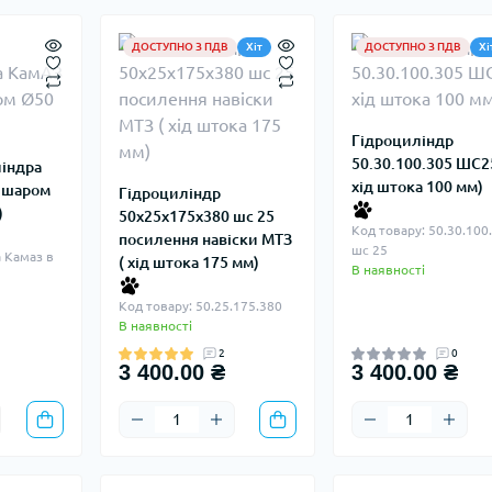
ДОСТУПНО З ПДВ
Хіт
ДОСТУПНО З ПДВ
Хі
Гідроциліндр
50.30.100.305 ШС25
ліндра
хід штока 100 мм)
з шаром
Гідроциліндр
)
50х25х175х380 шс 25
Код товару: 50.30.100
посилення навіски МТЗ
шс 25
 Камаз в
( хід штока 175 мм)
В наявності
Код товару: 50.25.175.380
В наявності
2
0
3 400.00 ₴
3 400.00 ₴