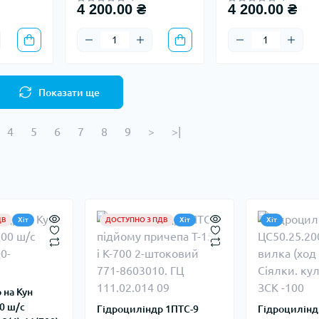
4 200.00 ₴
4 200.00 ₴
Показати ще
4
5
6
7
8
9
>
>|
ДВ
Хіт
ДОСТУПНО З ПДВ
Хіт
Хіт
 на Кун
0 ш/с
Гідроциліндр 1ПТС-9
Гідроцилінд