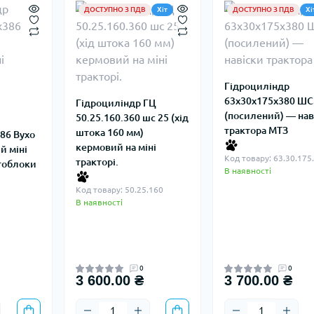
ДОСТУПНО З ПДВ
Хіт
ДОСТУПНО З ПДВ
Хі
Гідроциліндр
63х30х175х380 ШС
Гідроциліндр ГЦ
(посилений) — нав
50.25.160.360 шс 25 (хід
трактора МТЗ
штока 160 мм)
86 Вухо
кермовий на міні
й міні
Код товару: 63.30.175
тракторі.
тоблоки
В наявності
Код товару: 50.25.160
В наявності
0
0
3 600.00 ₴
3 700.00 ₴