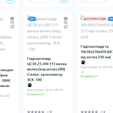
Хіт
ДОСТУПНО З ПДВ
Хі
Гідроциліндр гц
50х30х250х450 ШС 
хід штока 250 мм)
Гідроциліндр
ЦС50.25.200.515 вилка
Код товару: 50.30.250
вилка (ход штока 200)
Розкидач
шс
Cіялки. культиватор.
обрив
В наявності
ЗСК -100
 -3000
лінкою
Код товару: 50.25.200.04
В наявності
.70.230
0
0