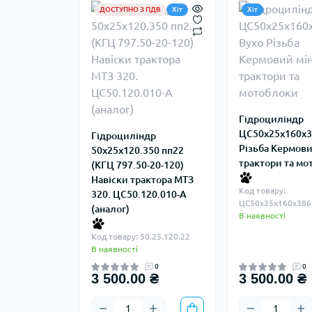
ДОСТУПНО З ПДВ
Хіт
Хіт
Гідроциліндр
ЦС50х25х160х3
Гідроциліндр
Різьба Кермови
50х25х120.350 пп22
трактори та мо
(КГЦ 797.50-20-120)
Навіски трактора МТЗ
Код товару:
320. ЦС50.120.010-А
ЦС50х25х160х386
(аналог)
В наявності
Код товару: 50.25.120.22
В наявності
0
0
3 500.00 ₴
3 500.00 ₴