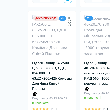
ДОСТУПНО З ПДВ
Хіт
Хіт
Гідроциліндр ГА-2500
Гідроциліндр
Ц 63.25.200.03, ЄДЦГ
40х20х70.230 
056.000 ГЦ
мініральних д
63х25х200х426 Комбана
РМД 500, -1000,
Дон Нива Єнісей
керування зас
Пальсьє
Код товару: 40.20
В наявності
Код товару: 63.25.200.03
В наявності
10
1