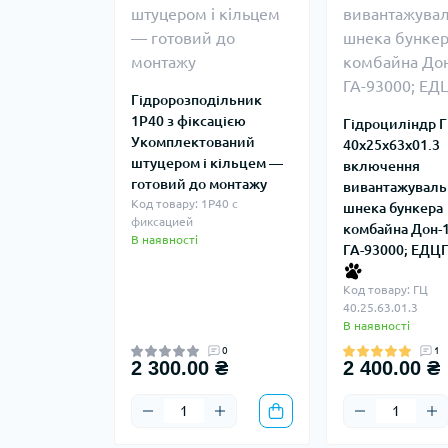
Гідророзподільник
1Р40 з фіксацією
Гідроциліндр 
Укомплектований
40х25х63х01.3
штуцером і кільцем —
включення
готовий до монтажу
вивантажуваль
Код товару: 1Р40 с
шнека бункера
фиксацией
комбайна Дон-
В наявності
ГА-93000; ЕДЦГ
Код товару: ГЦ
40.25.63.01.3
В наявності
0
1
2 300.00 ₴
2 400.00 ₴