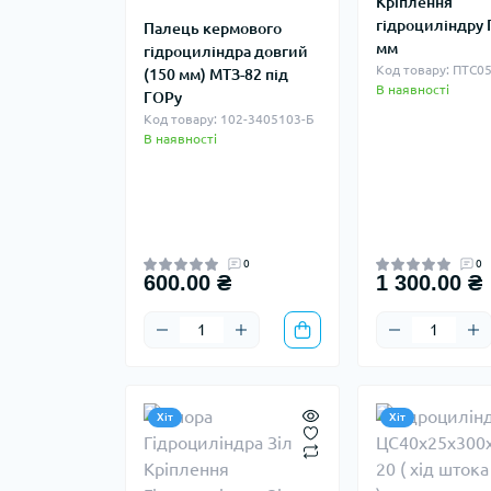
Кріплення
гідроциліндру 
Палець кермового
мм
гідроциліндра довгий
Код товару: ПТС0
(150 мм) МТЗ-82 під
В наявності
ГОРу
Код товару: 102-3405103-Б
В наявності
0
0
600.00 ₴
1 300.00 ₴
Хіт
Хіт