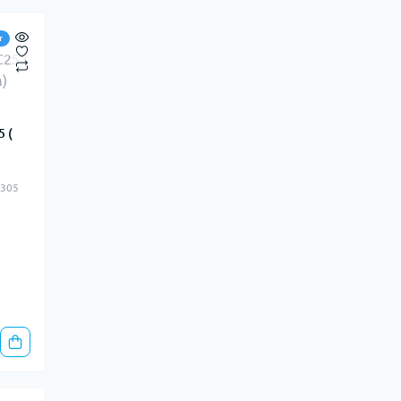
т
 (
.305