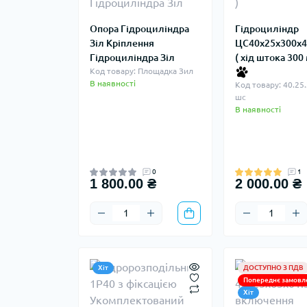
Опора Гідроциліндра
Гідроциліндр
Зіл Кріплення
ЦС40х25х300х4
Гідроциліндра Зіл
( хід штока 300
Код товару: Площадка Зил
В наявності
Код товару: 40.25
шс
В наявності
0
1
1 800.00 ₴
2 000.00 ₴
Хіт
ДОСТУПНО З ПДВ
Попереднє замовл
Хіт