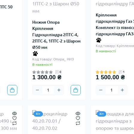
ПТС 50
Кріплення
5
гідроциліндру Газ 
Нижня Опора
Комплект із півмі
Кріплення
гідроциліндру ГАЗ
Гідроциліндра 2ПТС-4,
2ПТС-6, 1ПТС-2 з Шаром
Код товару: Кріпленн
Ø50 мм
В наявності
Код товару: Опора_ НИЗ
В наявності
0
1
1 300.00 ₴
1 500.00 ₴
Хіт
Хіт