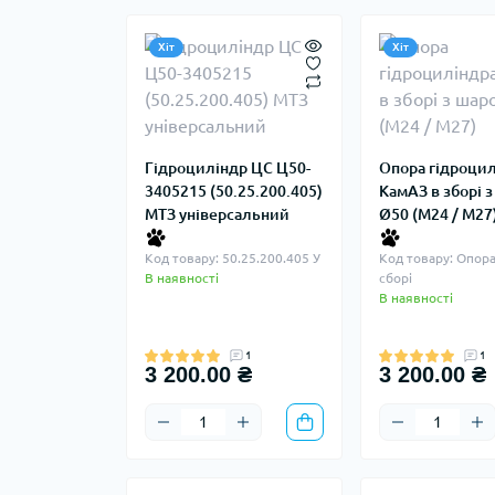
Хіт
Хіт
Гідроциліндр ЦС Ц50-
Опора гідроци
3405215 (50.25.200.405)
КамАЗ в зборі 
МТЗ універсальний
Ø50 (М24 / М27
Код товару: 50.25.200.405 У
Код товару: Опора
В наявності
сборі
В наявності
1
1
3 200.00 ₴
3 200.00 ₴