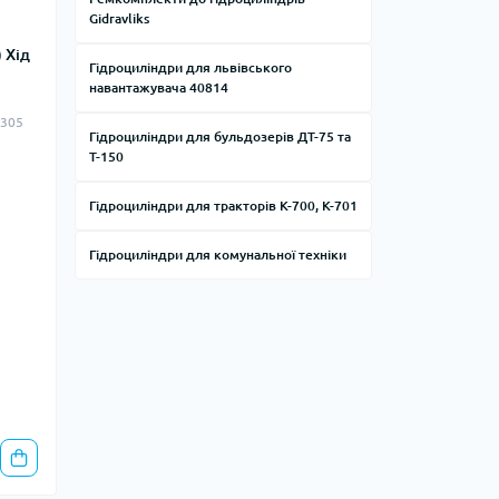
Gidravliks
 Хід
Гідроциліндри для львівського
навантажувача 40814
.305
Гідроциліндри для бульдозерів ДТ-75 та
Т-150
Гідроциліндри для тракторів К-700, К-701
Гідроциліндри для комунальної техніки