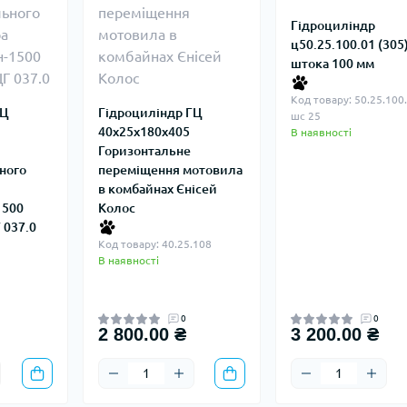
Гідроциліндр
ц50.25.100.01 (305)
штока 100 мм
Код товару: 50.25.100
ГЦ
Гідроциліндр ГЦ
шс 25
40х25х180х405
В наявності
Горизонтальне
ного
переміщення мотовила
в комбайнах Єнісей
1500
Колос
 037.0
Код товару: 40.25.108
В наявності
0
0
2 800.00 ₴
3 200.00 ₴