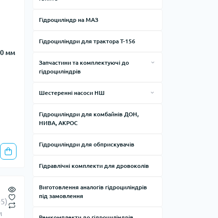
Гідроциліндр на МАЗ
Гідроциліндри для трактора Т-156
50 мм
Запчастини та комплектуючі до
гідроциліндрів
Кріплення, опори та комплектуючі до
Шестеренні насоси НШ
гідроциліндрів
Насоси шестеренні бітумні НШ БТ25,
Рукава високого тиску РВД
Гідроциліндри для комбайнів ДОН,
НШ 50 БТ, НШ 125 БТ
НИВА, АКРОС
Штоки до гідроциліндрів Ц75, Ц80,
Насоси шестерні виробництва ТД ВАЗ
Ц100, Ц110, Ц125
Гідроциліндри для обприскувачів
Фланці підключення НШ ГМШ
Штуцери, муфти та крани для РВД
Гідравлічні комплекти для дровоколів
Виготовлення аналогів гідроциліндрів
під замовлення
Ремкомплекти до гідроциліндрів