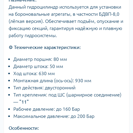
Данный гидроцилиндр используется для установки
на бороновальные агрегаты, в частности БДВП-8,0
(лёгкая версия). Обеспечивает подъём, опускание и
фиксацию секций, гарантируя надёжную и плавную
работу гидросистемы.
⚙️
Технические характеристики:
Диаметр поршня: 80 мм
Диаметр штока: 50 мм
Ход штока: 630 мм
Монтажная длина (ось-ось): 930 мм
Тип действия: двусторонний
Тип крепления: под ШС (шарнирное соединение)
—
"11"
Рабочее давление: до 160 Бар
Максимальное давление: до 200 Бар
Особенности: