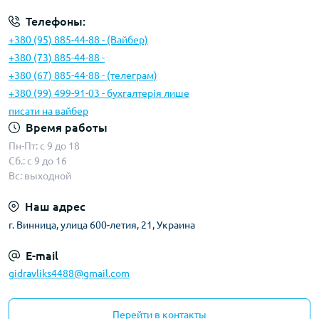
Телефоны:
+380 (95) 885-44-88 - (Вайбер)
+380 (73) 885-44-88 -
+380 (67) 885-44-88 - (телеграм)
+380 (99) 499-91-03 - бухгалтерія лише
писати на вайбер
Время работы
Пн-Пт: с 9 до 18
Сб.: с 9 до 16
Вс: выходной
Наш адрес
г. Винница, улица 600-летия, 21, Украина
E-mail
gidravliks4488@gmail.com
Перейти в контакты