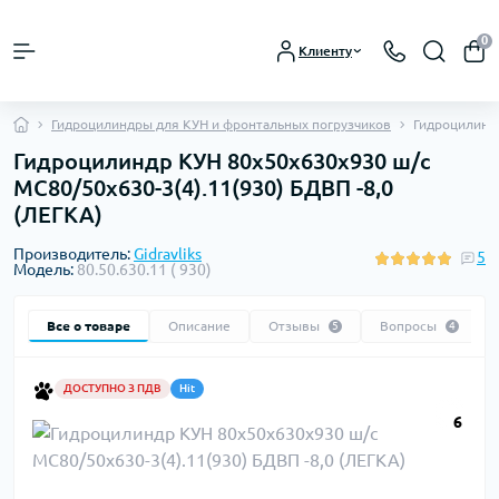
0
Клиенту
Гидроцилиндры для КУН и фронтальных погрузчиков
Гидроцилиндр
Гидроцилиндр КУН 80х50х630х930 ш/с
МС80/50х630-3(4).11(930) БДВП -8,0
(ЛЕГКА)
Производитель:
Gidravliks
5
Модель:
80.50.630.11 ( 930)
Все о товаре
Описание
Отзывы
Вопросы
5
4
ДОСТУПНО З ПДВ
Hit
6