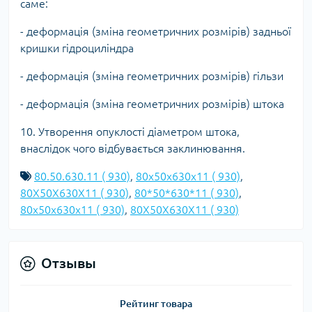
саме:
- деформація (зміна геометричних розмірів) задньої
кришки гідроциліндра
- деформація (зміна геометричних розмірів) гільзи
- деформація (зміна геометричних розмірів) штока
10. Утворення опуклості діаметром штока,
внаслідок чого відбувається заклинювання.
80.50.630.11 ( 930)
,
80x50x630x11 ( 930)
,
80X50X630X11 ( 930)
,
80*50*630*11 ( 930)
,
80х50х630х11 ( 930)
,
80Х50Х630Х11 ( 930)
Отзывы
Рейтинг товара