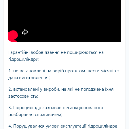
Гарантійні зобов'язання не поширюються на
гідроциліндри:
1. не встановлені на виріб протягом шести місяців з
дати виготовлення;
2. встановлені у вироби, на які не погоджена їхня
застосовність;
3. Гідроциліндр зазнавав несанкціонованого
розбирання споживачем;
4. Порушувалися умови експлуатації гідроциліндра