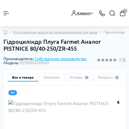
0
Клиенту
Изготовление аналогов гидроцилиндров под заказ
Гідроциліндр П
Гідроциліндр Плуга Farmet Аналог
PISTNICE 80/40-250/ZR-455
Производитель:
Собственное производство
0
Модель:
VZ00004549ND
Все о товаре
Описание
Отзывы
Вопросы
0
0
Hit
6