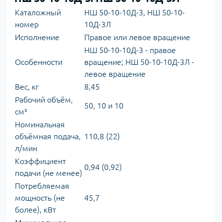
Каталожный
НШ 50-10-10Д-3, НШ 50-10-
номер
10Д-3Л
Исполнение
Правое или левое вращение
НШ 50-10-10Д-3 - правое
Особенности
вращение; НШ 50-10-10Д-3Л -
левое вращение
Вес, кг
8,45
Рабочий объём,
50, 10 и 10
см³
Номинальная
объёмная подача,
110,8 (22)
л/мин
Коэффициент
0,94 (0,92)
подачи (не менее)
Потребляемая
мощность (не
45,7
более), кВт