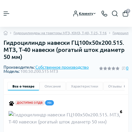
0
Клиенту
Гидроцилиндры на тракторы МТЗ, ЮМЗ, Т-40, Т-25, Т-16
Гидроцилин
Гидроцилиндр навески ГЦ100х50х200.515.
МТЗ, Т-40 навески (рогатый шток диаметр
50 мм)
Производитель:
Собственное производство
0
Модель:
100.50.200.515 МТЗ
Все о товаре
Описание
Характеристики
Отзывы
0
ДОСТУПНО З ПДВ
Hit
6