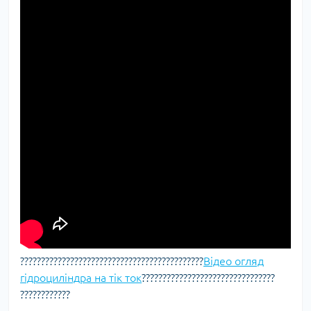
????????????​​​​​​​????​​​​​​​????​​​​​​​????​​​​​​​????​​​​​​​????​​​​​​​????​​​​​​​????​​​​​​​????
Відео огляд
гідроциліндра на тік ток
????​​​​​​​????​​​​​​​????​​​​​​​????​​​​​​​????​​​​​​​????​​​​​​​????​​​​​​​????​​​​​​​
????​​​​​​​????​​​​​​​????