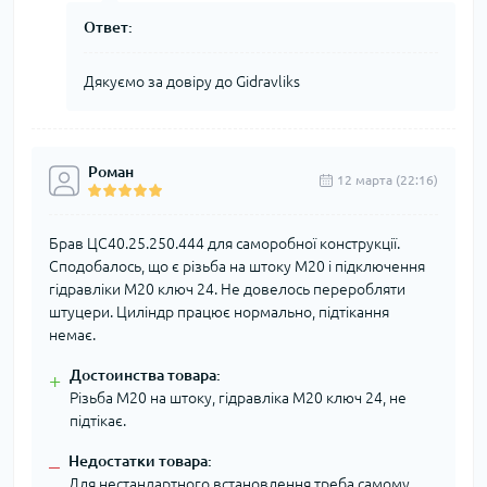
Ответ:
Дякуємо за довіру до Gidravliks
Роман
12 марта (22:16)
Брав ЦС40.25.250.444 для саморобної конструкції.
Сподобалось, що є різьба на штоку М20 і підключення
гідравліки М20 ключ 24. Не довелось переробляти
штуцери. Циліндр працює нормально, підтікання
немає.
Достоинства товара:
+
Різьба М20 на штоку, гідравліка М20 ключ 24, не
підтікає.
Недостатки товара:
–
Для нестандартного встановлення треба самому