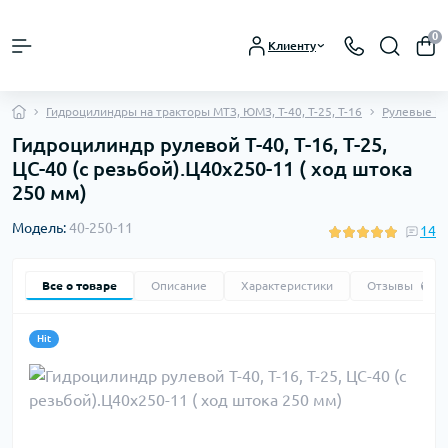
0
Клиенту
Гидроцилиндры на тракторы МТЗ, ЮМЗ, Т-40, Т-25, Т-16
Рулевые ги
Гидроцилиндр рулевой Т-40, Т-16, Т-25,
ЦС-40 (с резьбой).Ц40х250-11 ( ход штока
250 мм)
Модель:
40-250-11
14
Все о товаре
Описание
Характеристики
Отзывы
14
Hit