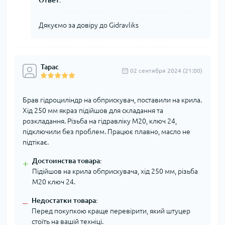
Ответ:
Дякуємо за довіру до Gidravliks
Тарас
02 сентября 2024 (21:00)
Брав гідроциліндр на обприскувач, поставили на крила.
Хід 250 мм якраз підійшов для складання та
розкладання. Різьба на гідравліку М20, ключ 24,
підключили без проблем. Працює плавно, масло не
підтікає.
Достоинства товара:
+
Підійшов на крила обприскувача, хід 250 мм, різьба
М20 ключ 24.
Недостатки товара:
–
Перед покупкою краще перевірити, який штуцер
стоїть на вашій техніці.