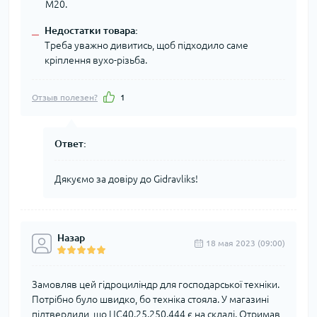
М20.
Недостатки товара:
–
Треба уважно дивитись, щоб підходило саме
кріплення вухо-різьба.
Отзыв полезен?
1
Ответ:
Дякуємо за довіру до Gidravliks!
Назар
18 мая 2023 (09:00)
Замовляв цей гідроциліндр для господарської техніки.
Потрібно було швидко, бо техніка стояла. У магазині
підтвердили, що ЦС40.25.250.444 є на складі. Отримав,