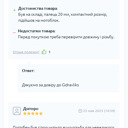
Достоинства товара:
+
Був на складі, палець 20 мм, компактний розмір,
підійшов на мотоблок.
Недостатки товара:
–
Перед покупкою треба перевірити довжину і різьбу.
Отзыв полезен?
1
Ответ:
Дякуємо за довіру до Gidravliks
Дмтиро
23 мая 2025 (14:59)
Потрібен був гідроциліндр вухо-різьба для невеликого