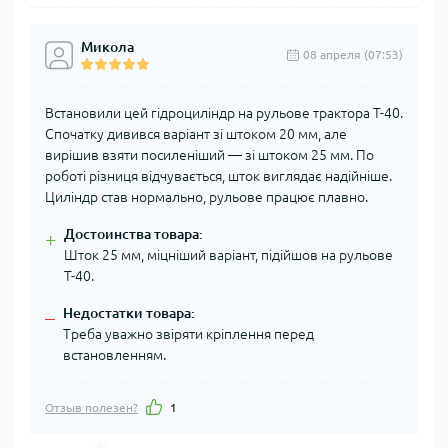
Микола
08 апреля (07:53)
Встановили цей гідроциліндр на рульове трактора Т-40.
Спочатку дивився варіант зі штоком 20 мм, але
вирішив взяти посиленіший — зі штоком 25 мм. По
роботі різниця відчувається, шток виглядає надійніше.
Циліндр став нормально, рульове працює плавно.
Достоинства товара:
+
Шток 25 мм, міцніший варіант, підійшов на рульове
Т-40.
Недостатки товара:
–
Треба уважно звіряти кріплення перед
встановленням.
Отзыв полезен?
1