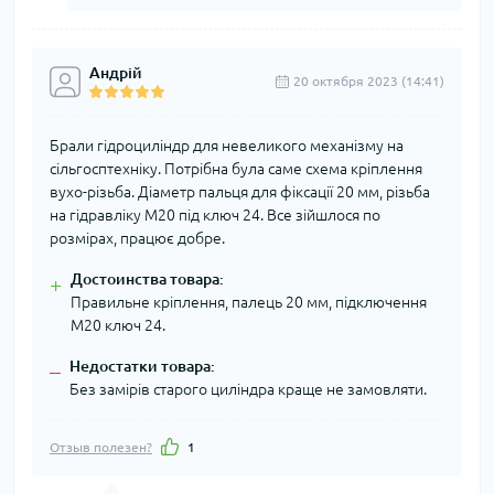
Андрій
20 октября 2023 (14:41)
Брали гідроциліндр для невеликого механізму на
сільгосптехніку. Потрібна була саме схема кріплення
вухо-різьба. Діаметр пальця для фіксації 20 мм, різьба
на гідравліку М20 під ключ 24. Все зійшлося по
розмірах, працює добре.
Достоинства товара:
+
Правильне кріплення, палець 20 мм, підключення
М20 ключ 24.
Недостатки товара:
–
Без замірів старого циліндра краще не замовляти.
Отзыв полезен?
1