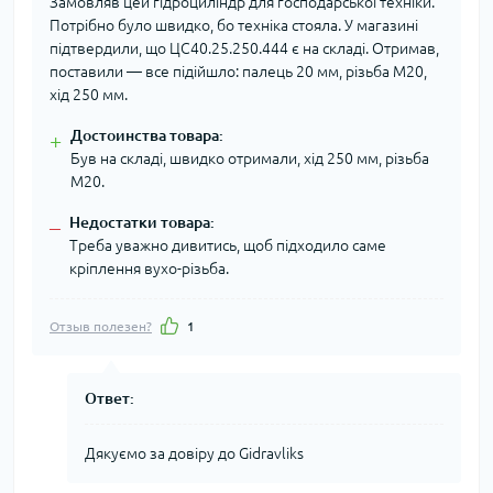
Замовляв цей гідроциліндр для господарської техніки.
Потрібно було швидко, бо техніка стояла. У магазині
підтвердили, що ЦС40.25.250.444 є на складі. Отримав,
поставили — все підійшло: палець 20 мм, різьба М20,
хід 250 мм.
Достоинства товара:
+
Був на складі, швидко отримали, хід 250 мм, різьба
М20.
Недостатки товара:
–
Треба уважно дивитись, щоб підходило саме
кріплення вухо-різьба.
Отзыв полезен?
1
Ответ:
Дякуємо за довіру до Gidravliks