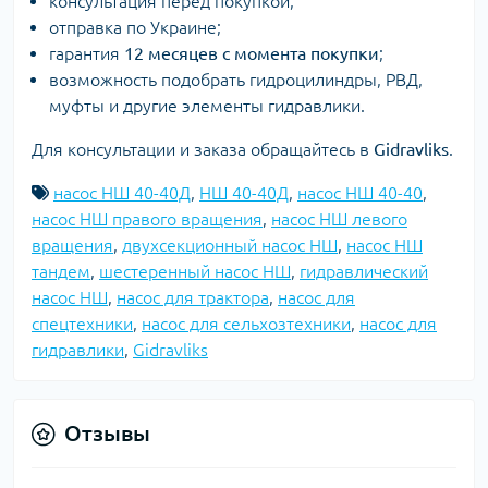
консультация перед покупкой;
отправка по Украине;
гарантия
12 месяцев с момента покупки
;
возможность подобрать гидроцилиндры, РВД,
муфты и другие элементы гидравлики.
Для консультации и заказа обращайтесь в
Gidravliks
.
насос НШ 40-40Д
,
НШ 40-40Д
,
насос НШ 40-40
,
насос НШ правого вращения
,
насос НШ левого
вращения
,
двухсекционный насос НШ
,
насос НШ
тандем
,
шестеренный насос НШ
,
гидравлический
насос НШ
,
насос для трактора
,
насос для
спецтехники
,
насос для сельхозтехники
,
насос для
гидравлики
,
Gidravliks
Отзывы