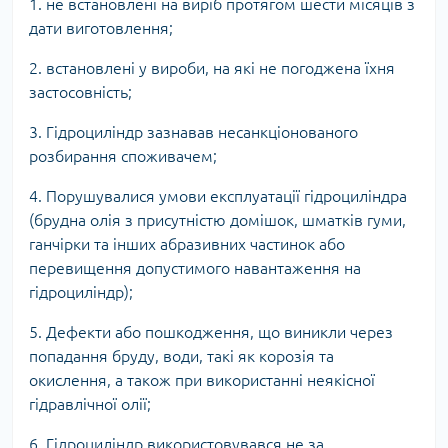
1. не встановлені на виріб протягом шести місяців з
дати виготовлення;
2. встановлені у вироби, на які не погоджена їхня
застосовність;
3. Гідроциліндр зазнавав несанкціонованого
розбирання споживачем;
4. Порушувалися умови експлуатації гідроциліндра
(брудна олія з присутністю домішок, шматків гуми,
ганчірки та інших абразивних частинок або
перевищення допустимого навантаження на
гідроциліндр);
5. Дефекти або пошкодження, що виникли через
попадання бруду, води, такі як корозія та
окислення, а також при використанні неякісної
гідравлічної олії;
6. Гідроциліндр використовувався не за