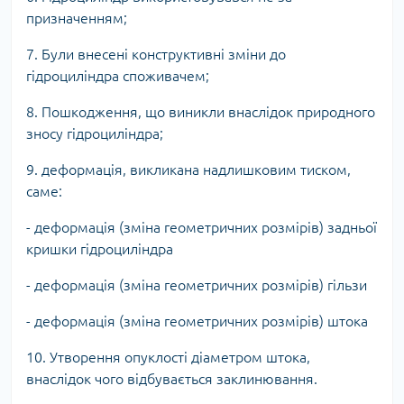
призначенням;
7. Були внесені конструктивні зміни до
гідроциліндра споживачем;
8. Пошкодження, що виникли внаслідок природного
зносу гідроциліндра;
9. деформація, викликана надлишковим тиском,
саме:
- деформація (зміна геометричних розмірів) задньої
кришки гідроциліндра
- деформація (зміна геометричних розмірів) гільзи
- деформація (зміна геометричних розмірів) штока
10. Утворення опуклості діаметром штока,
внаслідок чого відбувається заклинювання.