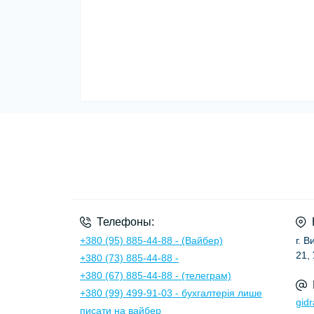
Телефоны:
+380 (95) 885-44-88 - (Вайбер)
г. 
21,
+380 (73) 885-44-88 -
+380 (67) 885-44-88 - (телеграм)
+380 (99) 499-91-03 - бухгалтерія лише
gid
писати на вайбер