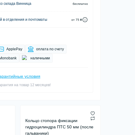
о склада Винница
бесплатно
й в отделения и почтоматы
от 75 ₴
ApplePay
оплата по счету
Monobank
наличными
арантийные условия
арантия на товар 12 месяцев!
Кольцо стопора фиксации
гидроцилиндра ПТС 50 мм (после
гальваники)