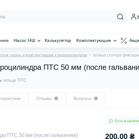
ение
Насос НШ
Калькулятор
Комплектующие
Акц
епеж, опоры и комплектующие к гидроцилиндрам
Кольцо стопора фиксации
роцилиндра ПТС 50 мм (после гальвани
ь:
кільце ПТС
ктеристики
Отзывы
Вопросы
0
0
Есть в налич
200.00 ₴