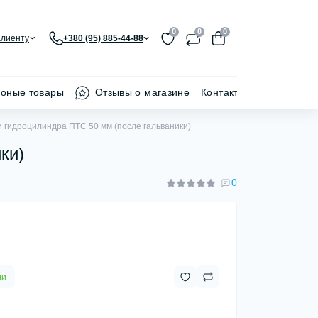
0
0
0
Клиенту
+380 (95) 885-44-88
ионые товары
Отзывы о магазине
Контакти
 гидроцилиндра ПТС 50 мм (после гальваники)
ки)
0
ии