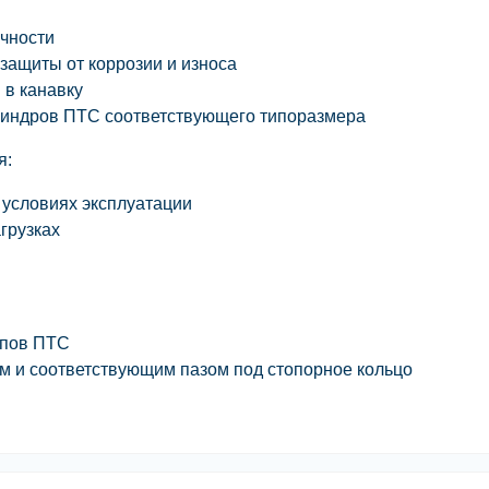
чности
защиты от коррозии и износа
 в канавку
индров ПТС соответствующего типоразмера
я:
 условиях эксплуатации
грузках
епов ПТС
м и соответствующим пазом под стопорное кольцо