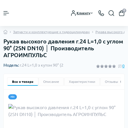
0
Клиенту
Запчасти и комплектующие к гидроцилиндрам
Рукава высокого д
Рукав высокого давления г.24 L=1,0 с углом
90° (2SN DN10) │ Производитель
АГРОИМПУЛЬС
Модель:
г.24 L=1,0 з кутом 90° (2
0
Все о товаре
Описание
Характеристики
Отзывы
0
Hit