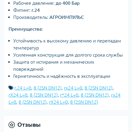
Рабочее давление:
до 400 Бар
Фитинг:
г.24
Производитель:
АГРОИМПУЛЬС
Преимущества:
Устойчивость к высокому давлению и перепадам
температур
Усиленная конструкция для долгого срока службы
Защита от истирания и механических
повреждений
Герметичность и надёжность в эксплуатации
г.24 L=0
,
8 (2SN DN12)
,
гx24 L=0
,
8 (2SN DN12)
,
гX24 L=0
,
8 (2SN DN12)
,
г*24 L=0
,
8 (2SN DN12)
,
гх24
L=0
,
8 (2SN DN12)
,
гХ24 L=0
,
8 (2SN DN12)
Отзывы