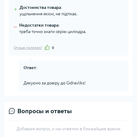
Достоинства товара:
+
ущільнення якісні, не підтікає.
Недостатки товара:
–
треба точно знати серію циліндра.
Отзыв полезен?
0
Ответ:
Дякуємо за довіру до Gidravliks!
Вопросы и ответы
Добавьте вопрос, и мы ответим в ближайшее время.