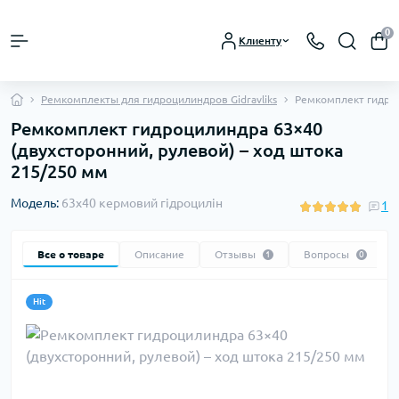
0
Клиенту
Ремкомплекты для гидроцилиндров Gidravliks
Ремкомплект гидроц
Ремкомплект гидроцилиндра 63×40
(двухсторонний, рулевой) – ход штока
215/250 мм
Модель:
63х40 кермовий гідроцилін
1
Все о товаре
Описание
Отзывы
Вопросы
1
0
Hit