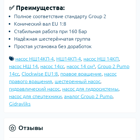
✅ Преимущества:
Полное соответствие стандарту Group 2
Конический вал EU 1:8
Стабильная работа при 160 Бар
Надёжная шестерёнчатая группа
Простая установка без доработок
насос НШ14КП-4
,
НШ14КП-4
,
насос НШ 14КП
,
насос НШ 14
,
насос 14cc
,
насос 14 см³
,
Group 2 Pump
14cc
,
Clockwise EU1:8
,
правое вращение
,
насос
правого вращения
,
шестеренный насос
,
гидравлический насос
,
насос для гидросистемы
,
насос для спецтехники
,
аналог Group 2 Pump
,
Gidravliks
Отзывы