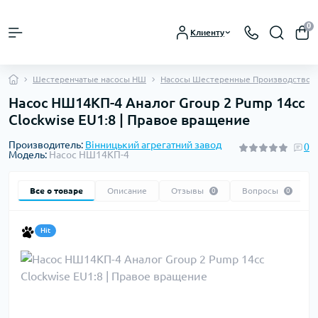
0
Клиенту
Шестеренчатые насосы НШ
Насосы Шестеренные Производство 
Насос НШ14КП-4 Аналог Group 2 Pump 14cc
Clockwise EU1:8 | Правое вращение
Производитель:
Вінницький агрегатний завод
0
Модель:
Насос НШ14КП-4
Все о товаре
Описание
Отзывы
Вопросы
0
0
Hit