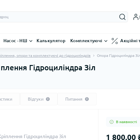
Насос - НШ
Калькулятор
Комплектуючі
Акційні 
іплення, опори та комплектуючі до гідроциліндрів
Опора Гідроциліндра Зі
іплення Гідроциліндра Зіл
истики
Відгуки
Питання
0
0
В наявності
1 800.00 