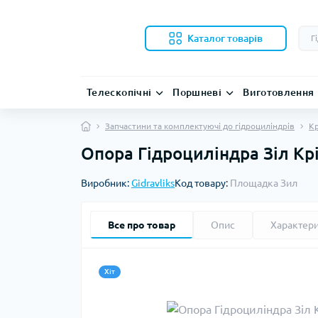
Каталог товарів
Телескопічні
Поршневі
Виготовлення
Запчастини та комплектуючі до гідроциліндрів
Кр
Опора Гідроциліндра Зіл Кр
Виробник:
Gidravliks
Код товару:
Площадка Зил
Все про товар
Опис
Характер
Хіт