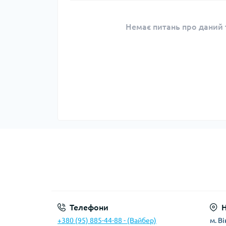
Немає питань про даний т
Телефони
+380 (95) 885-44-88 - (Вайбер)
м. В