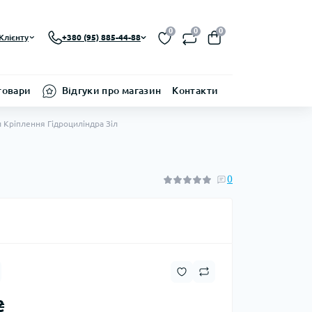
0
0
0
Клієнту
+380 (95) 885-44-88
товари
Відгуки про магазин
Контакти
л Кріплення Гідроциліндра Зіл
0
₴