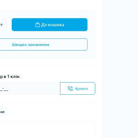
До кошика
Швидке замовлення
 в 1 клік:
Купити
ое