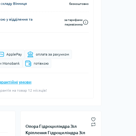
 складу Вінниця
безкоштовно
ю у відділення та
за тарифами
перевізника
ApplePay
оплата за рахунком
и Monobank
готівкою
арантійні умови
арантія на товар 12 місяців!
Опора Гідроциліндра Зіл
Кріплення Гідроциліндра Зіл