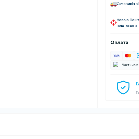
Самовивіз зі
Новою Пошто
поштомати
Оплата
Частинам
Г
Г