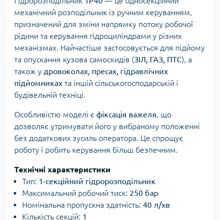
Гідророзподільник
1Р40
— це односекційний
механічний розподільник із ручним керуванням,
призначений для зміни напрямку потоку робочої
рідини та керування гідроциліндрами у різних
механізмах. Найчастіше застосовується для підйому
та опускання кузова самоскидів (
ЗІЛ, ГАЗ, ПТС
), а
також у
дровоколах, пресах, гідравлічних
підйомниках
та іншій сільськогосподарській і
будівельній техніці.
Особливістю моделі є
фіксація важеля
, що
дозволяє утримувати його у вибраному положенні
без додаткових зусиль оператора. Це спрощує
роботу і робить керування більш безпечним.
Технічні характеристики
Тип:
1-секційний гідророзподільник
Максимальний робочий тиск:
250 бар
Номінальна пропускна здатність:
40 л/хв
Кількість секцій:
1