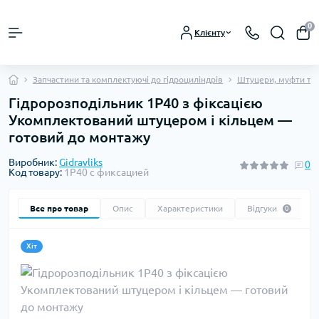
0
Клієнту
Запчастини та комплектуючі до гідроциліндрів
Штуцери, муфти та 
Гідророзподільник 1Р40 з фіксацією
Укомплектований штуцером і кільцем —
готовий до монтажу
Виробник:
Gidravliks
0
Код товару:
1Р40 с фиксацией
Все про товар
Опис
Характеристики
Відгуки
0
Хіт