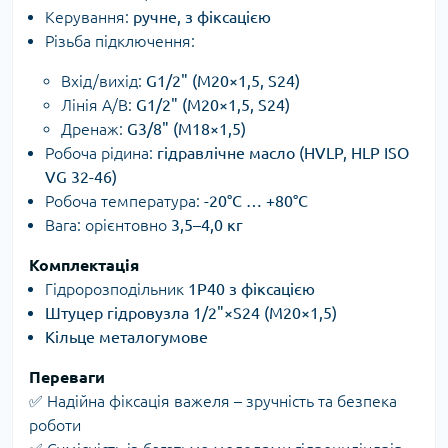
Керування:
ручне, з фіксацією
Різьба підключення:
Вхід/вихід:
G1/2" (М20×1,5, S24)
Лінія А/В:
G1/2" (М20×1,5, S24)
Дренаж:
G3/8" (М18×1,5)
Робоча рідина:
гідравлічне масло (HVLP, HLP ISO
VG 32-46)
Робоча температура:
-20°С … +80°С
Вага: орієнтовно
3,5–4,0 кг
Комплектація
Гідророзподільник
1Р40 з фіксацією
Штуцер гідровузла 1/2"×S24 (М20×1,5)
Кільце металогумове
Переваги
✅ Надійна фіксація важеля – зручність та безпека
роботи