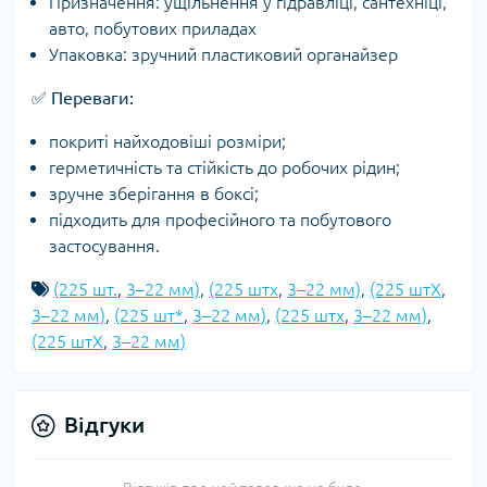
Призначення: ущільнення у гідравліці, сантехніці,
авто, побутових приладах
Упаковка: зручний пластиковий органайзер
✅
Переваги:
покриті найходовіші розміри;
герметичність та стійкість до робочих рідин;
зручне зберігання в боксі;
підходить для професійного та побутового
застосування.
(225 шт.
,
3–22 мм)
,
(225 штx
,
3–22 мм)
,
(225 штX
,
3–22 мм)
,
(225 шт*
,
3–22 мм)
,
(225 штх
,
3–22 мм)
,
(225 штХ
,
3–22 мм)
Відгуки