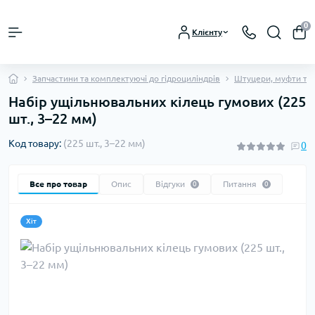
0
Клієнту
Запчастини та комплектуючі до гідроциліндрів
Штуцери, муфти та 
Набір ущільнювальних кілець гумових (225
шт., 3–22 мм)
Код товару:
(225 шт., 3–22 мм)
0
Все про товар
Опис
Відгуки
Питання
0
0
Хіт