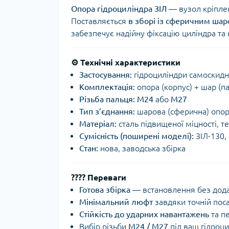
Опора гідроциліндра ЗІЛ
— вузол кріплен
Поставляється
в зборі із сферичним шар
забезпечує надійну фіксацію циліндра та 
⚙️ Технічні характеристики
Застосування:
гідроциліндри самоскид
Комплектація:
опора (корпус) + шар (п
Різьба пальця:
М24
або
М27
Тип з’єднання:
шарова (сферична) опо
Матеріал:
сталь підвищеної міцності, 
Сумісність (поширені моделі):
ЗІЛ-130, 
Стан:
нова, заводська збірка
???? Переваги
Готова збірка
— встановлення без дода
Мінімальний люфт
завдяки точній пос
Стійкість до ударних навантажень
та п
Вибір різьби
М24 / М27
під ваш гідроц