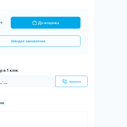
До кошика
Швидке замовлення
 в 1 клік:
Купити
ое