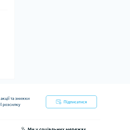
акції та знижки
Підписатися
il розсилку
Ми у соціальних мережах