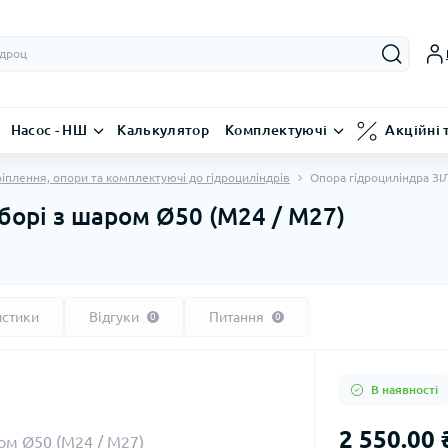
Насос - НШ
Калькулятор
Комплектуючі
Акційні 
іплення, опори та комплектуючі до гідроциліндрів
Опора гідроциліндра ЗІЛ
борі з шаром Ø50 (М24 / М27)
истики
Відгуки
Питання
0
0
В наявності
2 550.00 