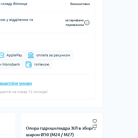
 складу Вінниця
безкоштовно
ю у відділення та
за тарифами
перевізника
ApplePay
оплата за рахунком
и Monobank
готівкою
арантійні умови
арантія на товар 12 місяців!
Опора гідроциліндра ЗІЛ в зборі з
шаром Ø50 (М24 / М27)