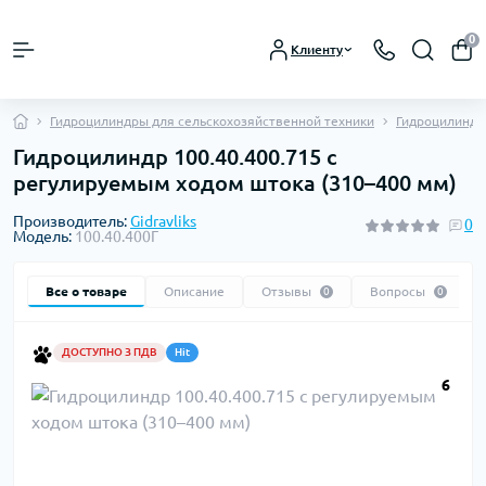
0
Клиенту
Гидроцилиндры для сельскохозяйственной техники
Гидроцилиндры
Гидроцилиндр 100.40.400.715 с
регулируемым ходом штока (310–400 мм)
Производитель:
Gidravliks
0
Модель:
100.40.400Г
Все о товаре
Описание
Отзывы
Вопросы
0
0
ДОСТУПНО З ПДВ
Hit
6