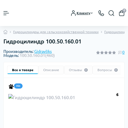
0
Клиенту
Гидроцилиндры для сельскохозяйственной техники
Гидроцилиндры
Гидроцилиндр 100.50.160.01
Производитель:
Gidravliks
0
Модель:
100.50.160.01(460)
Все о товаре
Описание
Отзывы
Вопросы
0
0
Hit
6