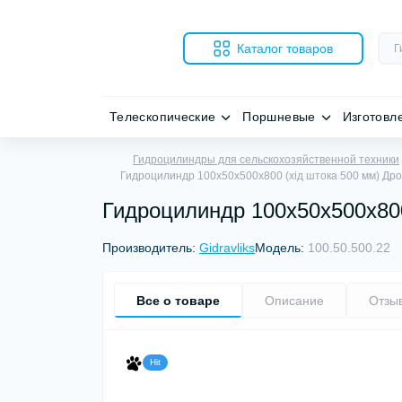
Каталог товаров
Телескопические
Поршневые
Изготовл
Гидроцилиндры для сельскохозяйственной техники
Гидроцилиндр 100х50х500х800 (хід штока 500 мм) Дро
Гидроцилиндр 100х50х500х800
Производитель:
Gidravliks
Модель:
100.50.500.22
Все о товаре
Описание
Отзы
Hit