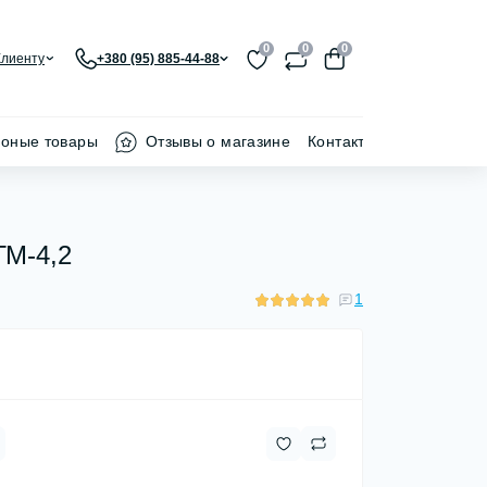
0
0
0
Клиенту
+380 (95) 885-44-88
ионые товары
Отзывы о магазине
Контакти
ГМ-4,2
1