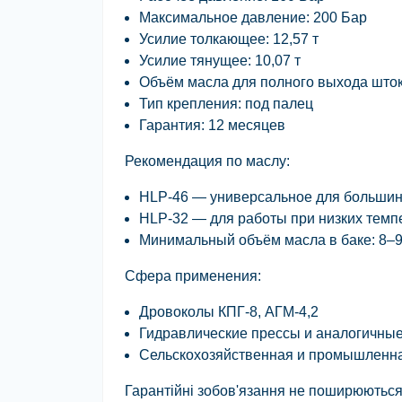
Максимальное давление:
200 Бар
Усилие толкающее:
12,57 т
Усилие тянущее:
10,07 т
Объём масла для полного выхода шток
Тип крепления:
под палец
Гарантия:
12 месяцев
Рекомендация по маслу:
HLP-46 — универсальное для большин
HLP-32 — для работы при низких темп
Минимальный объём масла в баке: 8–9
Сфера применения:
Дровоколы
КПГ-8, АГМ-4,2
Гидравлические прессы и аналогичны
Сельскохозяйственная и промышленна
Гарантійні зобов'язання не поширюються