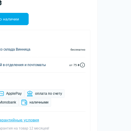
₴
о наличии
о склада Винница
бесплатно
й в отделения и почтоматы
от 75 ₴
ApplePay
оплата по счету
Monobank
наличными
арантийные условия
арантия на товар 12 месяцев!