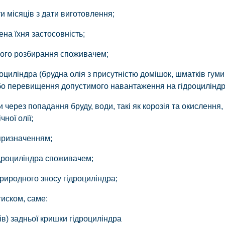
и місяців з дати виготовлення;
ена їхня застосовність;
ного розбирання споживачем;
оциліндра (брудна олія з присутністю домішок, шматків гуми
або перевищення допустимого навантаження на гідроциліндр
через попадання бруду, води, такі як корозія та окислення,
ної олії;
 призначенням;
гідроциліндра споживачем;
риродного зносу гідроциліндра;
иском, саме:
ів) задньої кришки гідроциліндра