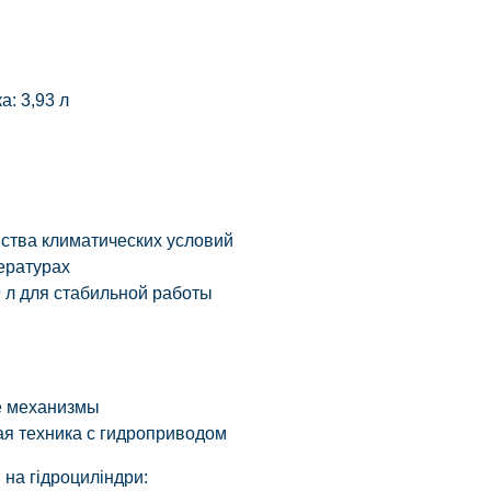
а:
3,93 л
ства климатических условий
ературах
 л для стабильной работы
е механизмы
я техника с гидроприводом
 на гідроциліндри: