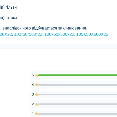
в) гільзи
ів) штока
, внаслідок чого відбувається заклинювання.
00X22
,
100*50*500*22
,
100х50х500х22
,
100Х50Х500Х22
5
4
3
2
1