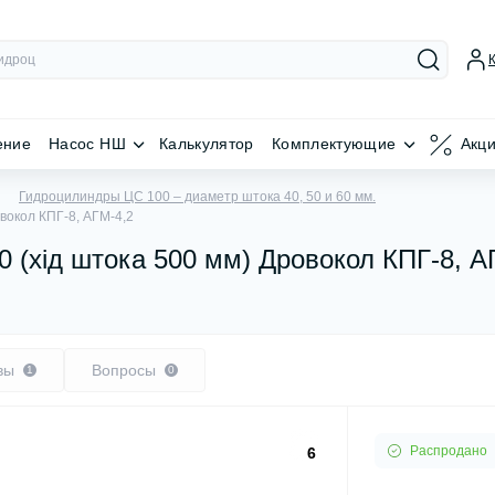
ение
Насос НШ
Калькулятор
Комплектующие
Акц
Гидроцилиндры ЦС 100 – диаметр штока 40, 50 и 60 мм.
вокол КПГ-8, АГМ-4,2
 (хід штока 500 мм) Дровокол КПГ-8, А
вы
Вопросы
1
0
Распродано
6