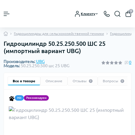
0
Клиенту
Гидроцилиндры для сельскохозяйственной техники
Гидроцилиндры
Гидроцилиндр 50.25.250.500 ШС 25
(импортный вариант UBG)
Производитель:
UBG
0
Модель:
50.25.250.500 шс 25 UBG
Все о товаре
Описание
Отзывы
Вопросы
0
0
Hit
Рекомендуем