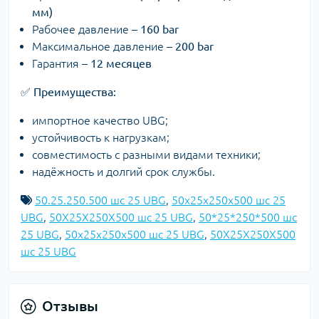
мм)
Рабочее давление –
160 bar
Максимальное давление –
200 bar
Гарантия –
12 месяцев
✅
Преимущества:
импортное качество UBG;
устойчивость к нагрузкам;
совместимость с разными видами техники;
надёжность и долгий срок службы.
50.25.250.500 шс 25 UBG
,
50x25x250x500 шс 25
UBG
,
50X25X250X500 шс 25 UBG
,
50*25*250*500 шс
25 UBG
,
50х25х250х500 шс 25 UBG
,
50Х25Х250Х500
шс 25 UBG
Отзывы