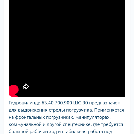
Гидроцилиндр
63.40.700.900 ШС-30
предназначен
для
выдвижения стрелы погрузчика
. Применяется
на фронтальных погрузчиках, манипуляторах,
коммунальной и другой спецтехнике, где требуется
большой рабочий ход и стабильная работа под