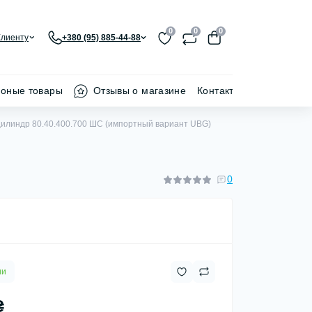
0
0
0
Клиенту
+380 (95) 885-44-88
ионые товары
Отзывы о магазине
Контакти
илиндр 80.40.400.700 ШС (импортный вариант UBG)
0
ии
₴