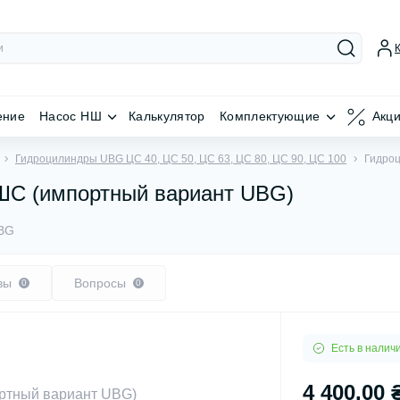
ение
Насос НШ
Калькулятор
Комплектующие
Акц
Гидроцилиндры UBG ЦС 40, ЦС 50, ЦС 63, ЦС 80, ЦС 90, ЦС 100
Гидроц
 ШС (импортный вариант UBG)
UBG
вы
Вопросы
0
0
Есть в налич
4 400.00 