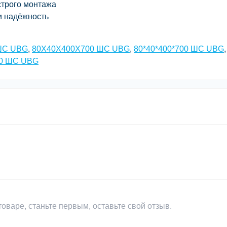
трого монтажа
и надёжность
ШС UBG
,
80X40X400X700 ШС UBG
,
80*40*400*700 ШС UBG
,
0 ШС UBG
оваре, станьте первым, оставьте свой отзыв.