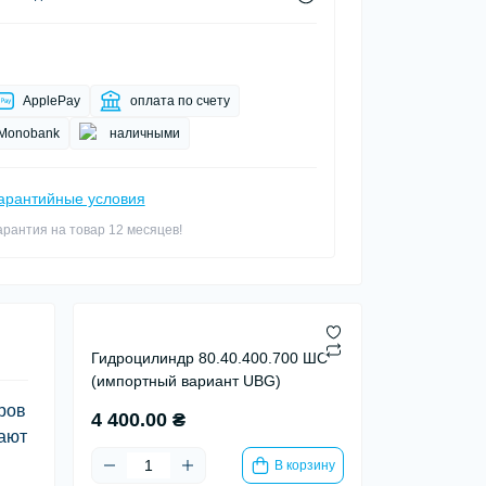
ApplePay
оплата по счету
Monobank
наличными
арантийные условия
арантия на товар 12 месяцев!
Гидроцилиндр 80.40.400.700 ШС
(импортный вариант UBG)
ров
4 400.00 ₴
вают
В корзину