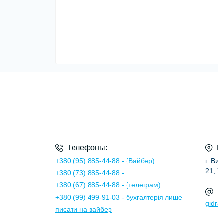
Телефоны:
+380 (95) 885-44-88 - (Вайбер)
г. 
21,
+380 (73) 885-44-88 -
+380 (67) 885-44-88 - (телеграм)
+380 (99) 499-91-03 - бухгалтерія лише
gid
писати на вайбер