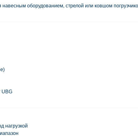
 навесным оборудованием, стрелой или ковшом погрузчико
м
е)
т UBG
д нагрузкой
иапазон