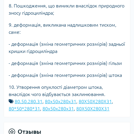
8. Пошкодження, що виникли внаслідок природного
зносу гідроциліндра;
9. деформація, викликана надлишковим тиском,
саме:
- деформація (зміна геометричних розмірів) задньої
кришки гідроциліндра
- деформація (зміна геометричних розмірів) гільзи
- деформація (зміна геометричних розмірів) штока
10. Утворення опуклості діаметром штока,
внаслідок чого відбувається заклинювання.
80.50.280.31
,
80x50x280x31
,
80X50X280X31
,
80*50*280*31
,
80х50х280х31
,
80Х50Х280Х31
Отзывы