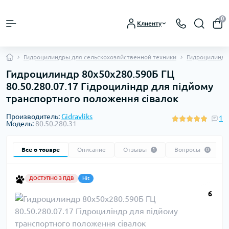
0
Клиенту
Гидроцилиндры для сельскохозяйственной техники
Гидроцилиндры
Гидроцилиндр 80х50х280.590Б ГЦ
80.50.280.07.17 Гідроциліндр для підйому
транспортного положення сівалок
Производитель:
Gidravliks
1
Модель:
80.50.280.31
Все о товаре
Описание
Отзывы
Вопросы
1
0
ДОСТУПНО З ПДВ
Hit
6