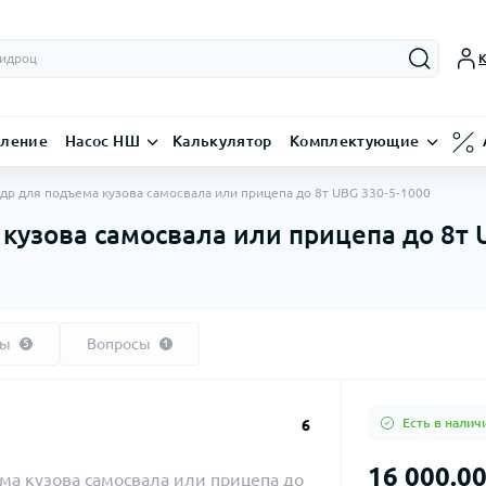
К
вление
Насос НШ
Калькулятор
Комплектующие
др для подъема кузова самосвала или прицепа до 8т UBG 330-5-1000
кузова самосвала или прицепа до 8т 
вы
Вопросы
5
1
Есть в налич
6
16 000.00