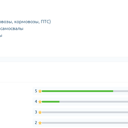
овозы, кормовозы, ПТС)
 самосвалы
ы
5
4
3
2