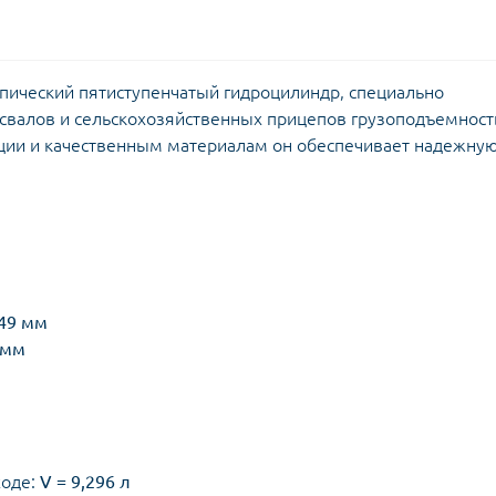
опический пятиступенчатый гидроцилиндр, специально
свалов и сельскохозяйственных прицепов грузоподъемнос
кции и качественным материалам он обеспечивает надежну
/ 49 мм
 мм
ходе:
V = 9,296 л