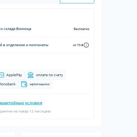
о склада Винница
бесплатно
й в отделения и почтоматы
от 75 ₴
ApplePay
оплата по счету
Monobank
наличными
арантийные условия
арантия на товар 12 месяцев!