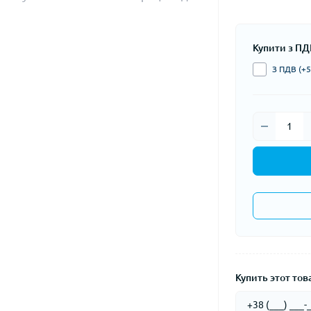
Купити з ПД
З ПДВ (+5
Купить этот това