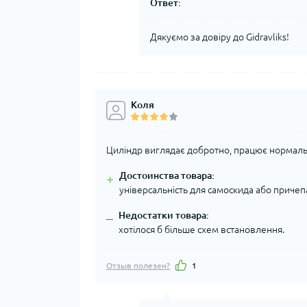
Ответ:
Дякуємо за довіру до Gidravliks!
Коля
Циліндр виглядає добротно, працює нормаль
Достоинства товара:
+
універсальність для самоскида або причеп
Недостатки товара:
–
хотілося б більше схем встановлення.
Отзыв полезен?
1