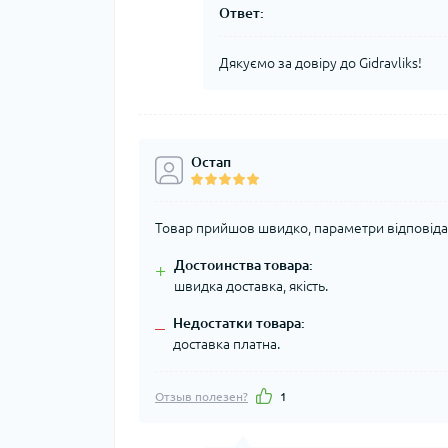
Ответ:
Дякуємо за довіру до Gidravliks!
Остап
Товар прийшов швидко, параметри відповіда
Достоинства товара:
+
швидка доставка, якість.
Недостатки товара:
–
доставка платна.
Отзыв полезен?
1