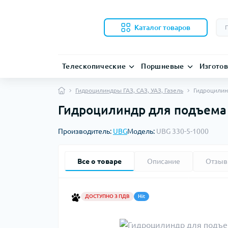
Каталог товаров
Телескопические
Поршневые
Изгото
Гидроцилиндры ГАЗ, САЗ, УАЗ, Газель
Гидроцилин
Гидроцилиндр для подъема 
Производитель:
UBG
Модель:
UBG 330-5-1000
Все о товаре
Описание
Отзы
ДОСТУПНО З ПДВ
Hit