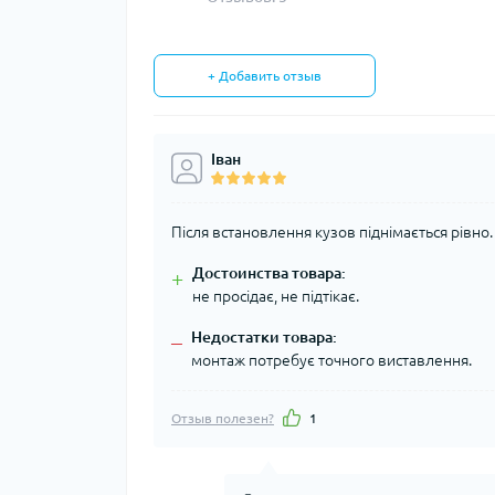
+ Добавить отзыв
Іван
Після встановлення кузов піднімається рівно.
Достоинства товара:
+
не просідає, не підтікає.
Недостатки товара:
–
монтаж потребує точного виставлення.
Отзыв полезен?
1