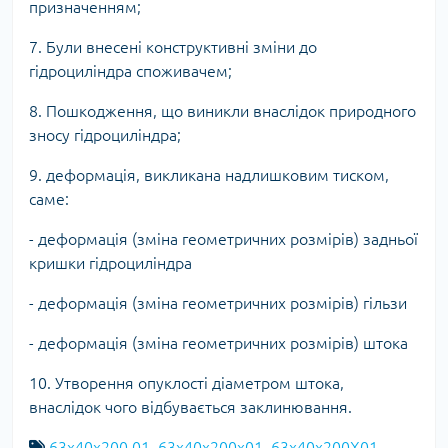
призначенням;
7. Були внесені конструктивні зміни до
гідроциліндра споживачем;
8. Пошкодження, що виникли внаслідок природного
зносу гідроциліндра;
9. деформація, викликана надлишковим тиском,
саме:
- деформація (зміна геометричних розмірів) задньої
кришки гідроциліндра
- деформація (зміна геометричних розмірів) гільзи
- деформація (зміна геометричних розмірів) штока
10. Утворення опуклості діаметром штока,
внаслідок чого відбувається заклинювання.
63х40х200.01
,
63х40х200x01
,
63х40х200X01
,