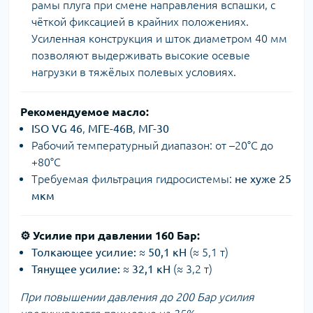
рамы плуга при смене направления вспашки, с
чёткой фиксацией в крайних положениях.
Усиленная конструкция и шток диаметром 40 мм
позволяют выдерживать высокие осевые
нагрузки в тяжёлых полевых условиях.
Рекомендуемое масло:
ISO VG 46
,
МГЕ-46В
,
МГ-30
Рабочий температурный диапазон: от –20°C до
+80°C
Требуемая фильтрация гидросистемы:
не хуже 25
мкм
⚙️
Усилие при давлении 160 Бар:
Толкающее усилие:
≈
50,1 кН
(≈ 5,1 т)
Тянущее усилие:
≈
32,1 кН
(≈ 3,2 т)
При повышении давления до 200 Бар усилия