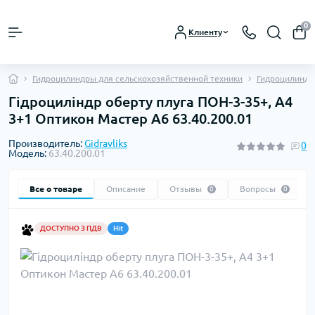
0
Клиенту
Гидроцилиндры для сельскохозяйственной техники
Гидроцилиндры
Гідроциліндр оберту плуга ПОН-3-35+, А4
3+1 Оптикон Мастер А6 63.40.200.01
Производитель:
Gidravliks
0
Модель:
63.40.200.01
Все о товаре
Описание
Отзывы
Вопросы
0
0
ДОСТУПНО З ПДВ
Hit