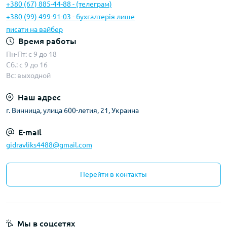
+380 (67) 885-44-88 - (телеграм)
+380 (99) 499-91-03 - бухгалтерія лише
писати на вайбер
Время работы
Пн-Пт: с 9 до 18
Сб.: с 9 до 16
Вс: выходной
Наш адрес
г. Винница, улица 600-летия, 21, Украина
E-mail
gidravliks4488@gmail.com
Перейти в контакты
Мы в соцсетях