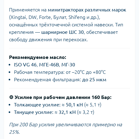
Применяется на
минитракторах различных марок
(Xingtai, DW, Forte, Булат, Shifeng и др.),
оснащённых трёхточечной системой навески. Тип
крепления —
шарнирное ШС 30
, обеспечивает
свободу движения при перекосах.
Рекомендуемое масло:
ISO VG 46
,
МГЕ-46В
,
МГ-30
Рабочая температура: от –20°C до +80°C
Рекомендуемая фильтрация:
до 25 мкм
⚙️
Усилие при рабочем давлении 160 Бар:
Толкающее усилие:
≈
50,1 кН
(≈ 5,1 т)
Тянущее усилие:
≈
32,1 кН
(≈ 3,2 т)
При 200 Бар усилия увеличиваются примерно на
25%.