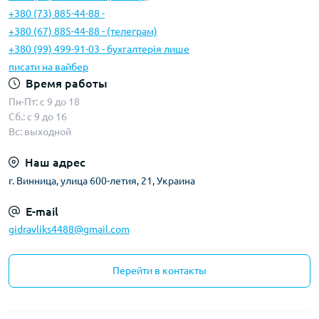
+380 (73) 885-44-88 -
+380 (67) 885-44-88 - (телеграм)
+380 (99) 499-91-03 - бухгалтерія лише
писати на вайбер
Время работы
Пн-Пт: с 9 до 18
Сб.: с 9 до 16
Вс: выходной
Наш адрес
г. Винница, улица 600-летия, 21, Украина
E-mail
gidravliks4488@gmail.com
Перейти в контакты