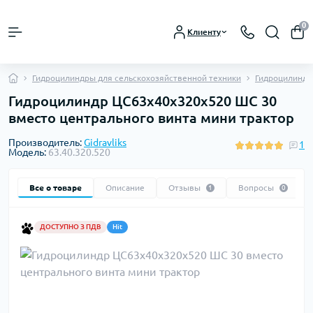
0
Клиенту
Гидроцилиндры для сельскохозяйственной техники
Гидроцилиндры
Гидроцилиндр ЦС63х40х320х520 ШС 30
вместо центрального винта мини трактор
Производитель:
Gidravliks
1
Модель:
63.40.320.520
Все о товаре
Описание
Отзывы
Вопросы
1
0
ДОСТУПНО З ПДВ
Hit