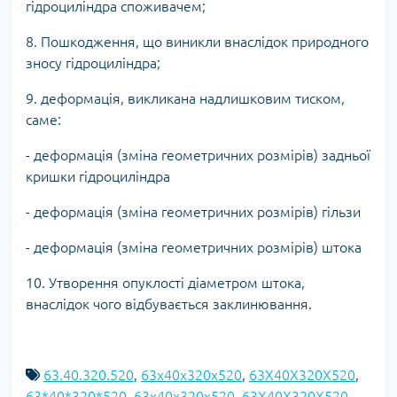
гідроциліндра споживачем;
8. Пошкодження, що виникли внаслідок природного
зносу гідроциліндра;
9. деформація, викликана надлишковим тиском,
саме:
- деформація (зміна геометричних розмірів) задньої
кришки гідроциліндра
- деформація (зміна геометричних розмірів) гільзи
- деформація (зміна геометричних розмірів) штока
10. Утворення опуклості діаметром штока,
внаслідок чого відбувається заклинювання.
63.40.320.520
,
63x40x320x520
,
63X40X320X520
,
63*40*320*520
,
63х40х320х520
,
63Х40Х320Х520