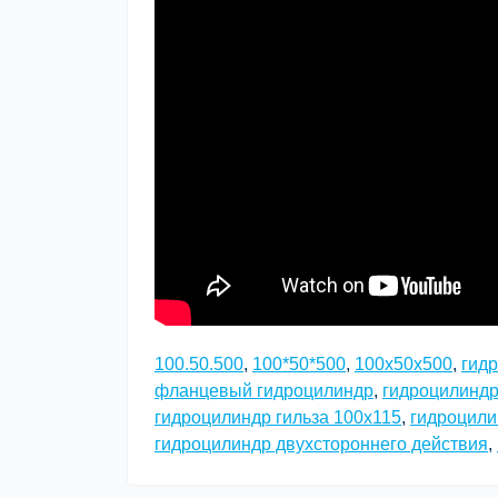
100.50.500
,
100*50*500
,
100x50x500
,
гидр
фланцевый гидроцилиндр
,
гидроцилинд
гидроцилиндр гильза 100х115
,
гидроцили
гидроцилиндр двухстороннего действия
,