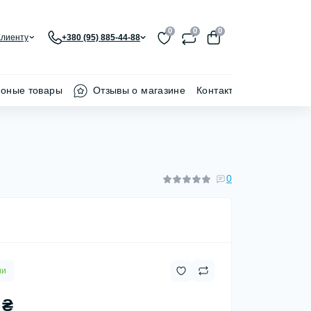
0
0
0
Клиенту
+380 (95) 885-44-88
ионые товары
Отзывы о магазине
Контакти
0
ии
 ₴