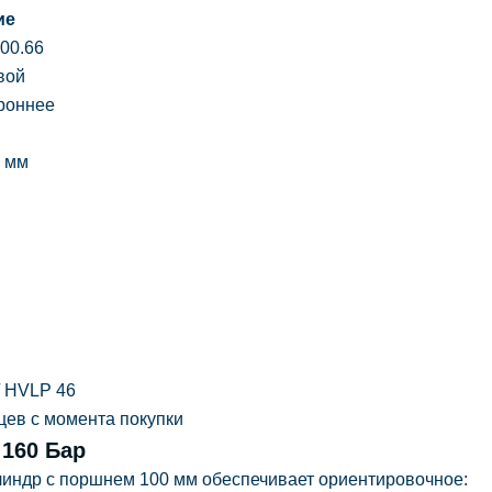
ие
500.66
вой
роннее
 мм
/ HVLP 46
цев с момента покупки
 160 Бар
линдр с поршнем
100 мм
обеспечивает ориентировочное: