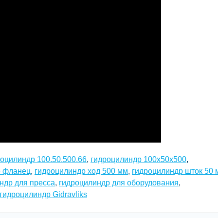
оцилиндр 100.50.500.66
,
гидроцилиндр 100х50х500
,
р фланец
,
гидроцилиндр ход 500 мм
,
гидроцилиндр шток 50 
ндр для пресса
,
гидроцилиндр для оборудования
,
гидроцилиндр Gidravliks