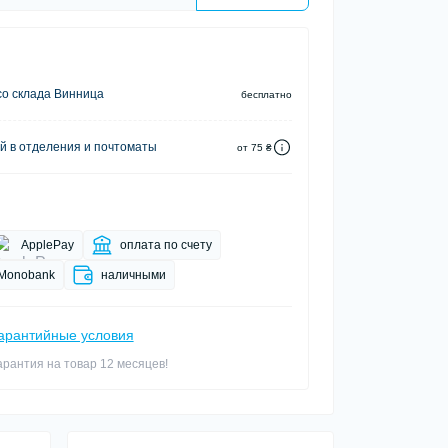
о склада Винница
бесплатно
й в отделения и почтоматы
от 75 ₴
ApplePay
оплата по счету
Monobank
наличными
арантийные условия
арантия на товар 12 месяцев!