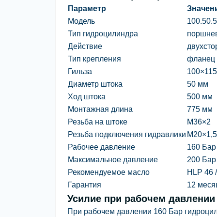
Параметр
Значен
Модель
100.50.
Тип гидроцилиндра
поршне
Действие
двухсто
Тип крепления
фланец
Гильза
100×115
Диаметр штока
50 мм
Ход штока
500 мм
Монтажная длина
775 мм
Резьба на штоке
М36×2
Резьба подключения гидравлики
М20×1,5
Рабочее давление
160 Бар
Максимальное давление
200 Бар
Рекомендуемое масло
HLP 46 
Гарантия
12 меся
Усилие при рабочем давлении
При рабочем давлении
160 Бар
гидроци