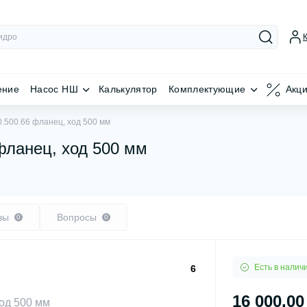
ение
Насос НШ
Калькулятор
Комплектующие
Акц
.500.66 фланец, ход 500 мм
фланец, ход 500 мм
вы
Вопросы
0
0
Есть в налич
6
16 000.00