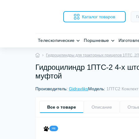
Каталог товаров
Телескопические
Поршневые
Изготовл
Гидроцилиндры для тракторных прицепов 1ПТС, 2
Гидроцилиндр 1ПТС-2 4-х што
муфтой
Производитель:
Gidravliks
Модель:
1ПТС2 Комлект
Все о товаре
Описание
Отзы
Hit