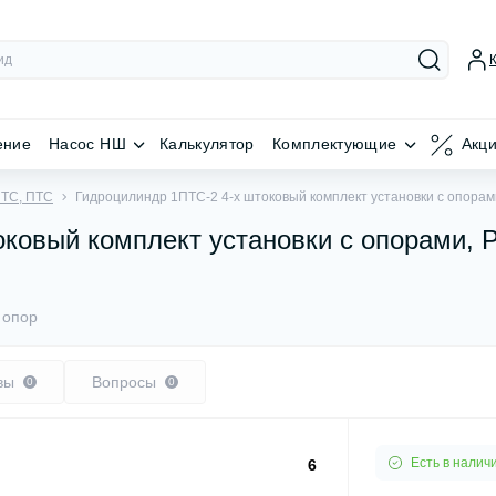
ение
Насос НШ
Калькулятор
Комплектующие
Акц
ПТС, ПТС
Гидроцилиндр 1ПТС-2 4-х штоковый комплект установки с опорам
ковый комплект установки с опорами, 
 опор
вы
Вопросы
0
0
Есть в налич
6