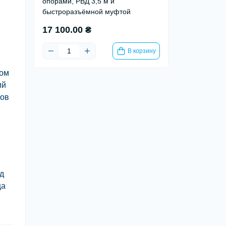
опорами, РВД 3,5 м и
быстроразъёмной муфтой
17 100.00 ₴
В корзину
ном
ий
лов
д
ца