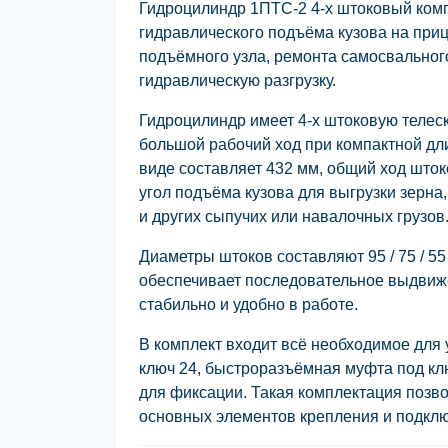
Гидроцилиндр 1ПТС-2 4-х штоковый комп
гидравлического подъёма кузова на при
подъёмного узла, ремонта самосвальног
гидравлическую разгрузку.
Гидроцилиндр имеет
4-х штоковую телес
большой рабочий ход при компактной дл
виде составляет
432 мм
, общий ход што
угол подъёма кузова для выгрузки зерна,
и других сыпучих или навалочных грузов
Диаметры штоков составляют
95 / 75 / 5
обеспечивает последовательное выдвиже
стабильно и удобно в работе.
В комплект входит всё необходимое для 
ключ 24, быстроразъёмная муфта под клю
для фиксации
. Такая комплектация позв
основных элементов крепления и подкл