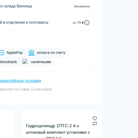
о склада Винница
бесплатно
й в отделения и почтоматы
от 75 ₴
ApplePay
оплата по счету
Monobank
наличными
арантийные условия
арантия на товар 12 месяцев!
Гидроцилиндр 1ПТС-2 4-х
штоковый комплект установки с