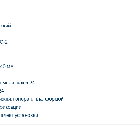
еский
С-2
/ 40 мм
ёмная, ключ 24
24
нижняя опора с платформой
 фиксации
плект установки