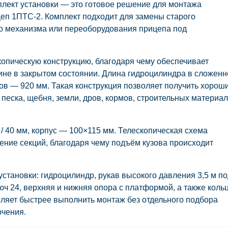
лект установки
— это готовое решение для монтажа
цеп
1ПТС-2
. Комплект подходит для замены старого
о механизма или переоборудования прицепа под
копическую конструкцию
, благодаря чему обеспечивает
ине в закрытом состоянии. Длина гидроцилиндра в сложен
ков —
920 мм
. Такая конструкция позволяет получить хорош
 песка, щебня, земли, дров, кормов, строительных материа
.
5 / 40 мм
, корпус —
100×115 мм
. Телескопическая схема
ние секций, благодаря чему подъём кузова происходит
установки:
гидроцилиндр, рукав высокого давления 3,5 м по
ч 24, верхняя и нижняя опора с платформой, а также коль
оляет быстрее выполнить монтаж без отдельного подбора
ючения.