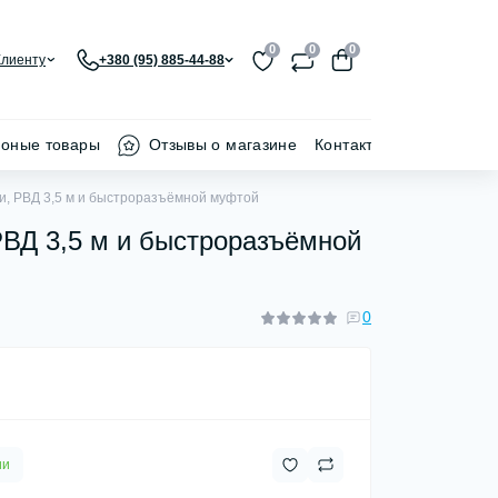
0
0
0
Клиенту
+380 (95) 885-44-88
ионые товары
Отзывы о магазине
Контакти
и, РВД 3,5 м и быстроразъёмной муфтой
РВД 3,5 м и быстроразъёмной
0
ии