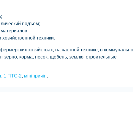
;
влический подъём;
 материалов;
 хозяйственной техники.
фермерских хозяйствах, на частной технике, в коммунальн
т зерно, корма, песок, щебень, землю, строительные
п
,
1 ПТС-2
,
мініпричіп
,