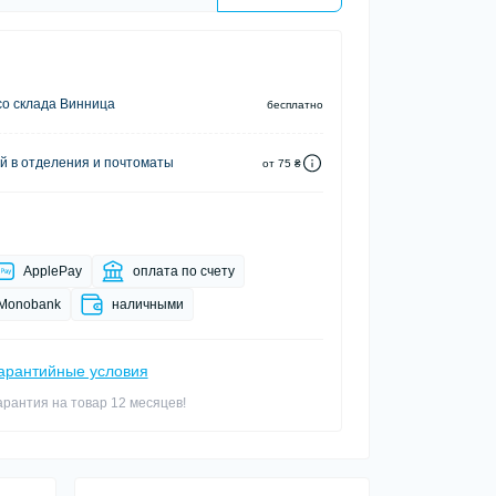
о склада Винница
бесплатно
й в отделения и почтоматы
от 75 ₴
ApplePay
оплата по счету
Monobank
наличными
арантийные условия
арантия на товар 12 месяцев!