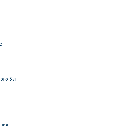
па
рно 5 л
кция;