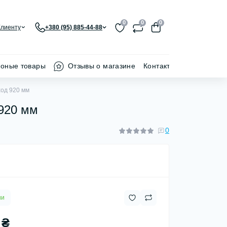
0
0
0
Клиенту
+380 (95) 885-44-88
ионые товары
Отзывы о магазине
Контакти
ход 920 мм
 920 мм
0
ии
 ₴