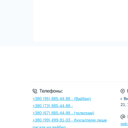
Телефоны:
+380 (95) 885-44-88 - (Вайбер)
г. 
21,
+380 (73) 885-44-88 -
+380 (67) 885-44-88 - (телеграм)
+380 (99) 499-91-03 - бухгалтерія лише
gid
писати на вайбер