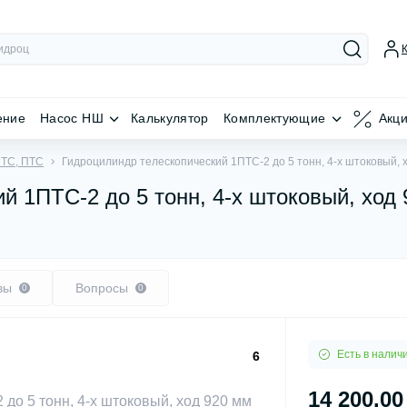
ение
Насос НШ
Калькулятор
Комплектующие
Акц
ПТС, ПТС
Гидроцилиндр телескопический 1ПТС-2 до 5 тонн, 4-х штоковый, 
й 1ПТС-2 до 5 тонн, 4-х штоковый, ход
вы
Вопросы
0
0
Есть в налич
6
14 200.00