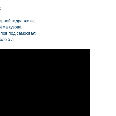
;
орной гидравлики;
ёма кузова;
пов под самосвал;
коло
5 л
;