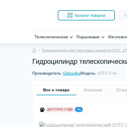
Каталог товаров
Телескопические
Поршневые
Изготовл
Гидроцилиндры для тракторных прицепов 1ПТС, 2
Гидроцилиндр телескопически
Производитель:
Gidravliks
Модель:
1ПТС-2 4х
Все о товаре
Описание
Отзы
ДОСТУПНО З ПДВ
Hit