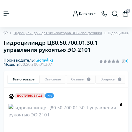
0
Клиенту
Гидроцилиндры для экскаваторов ЭО и спецтехники
Гидроцилиндр
Гидроцилиндр Ц80.50.700.01.30.1
управления рукоятью ЭО-2101
Производитель:
Gidravliks
0
Модель:
80.50.700.01.30.1
Все о товаре
Описание
Отзывы
Вопросы
0
0
ДОСТУПНО З ПДВ
Hit
6