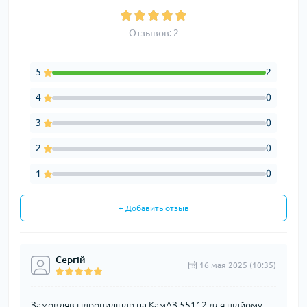
Отзывов: 2
5
2
4
0
3
0
2
0
1
0
+ Добавить отзыв
Сергій
16 мая 2025 (10:35)
Замовляв гідроциліндр на КамАЗ 55112 для підйому