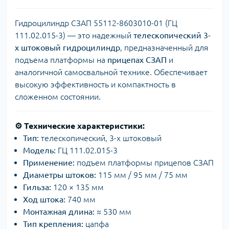
Гидроцилиндр СЗАП 55112-8603010-01 (ГЦ
111.02.015-3) — это надежный
телескопический 3-
х штоковый гидроцилиндр
, предназначенный для
подъема платформы на
прицепах СЗАП
и
аналогичной самосвальной технике. Обеспечивает
высокую эффективность и компактность в
сложенном состоянии.
⚙️
Технические характеристики:
Тип:
телескопический, 3-х штоковый
Модель:
ГЦ 111.02.015-3
Применение:
подъем платформы прицепов СЗАП
Диаметры штоков:
115 мм / 95 мм / 75 мм
Гильза:
120 × 135 мм
Ход штока:
740 мм
Монтажная длина:
≈ 530 мм
Тип крепления:
цапфа