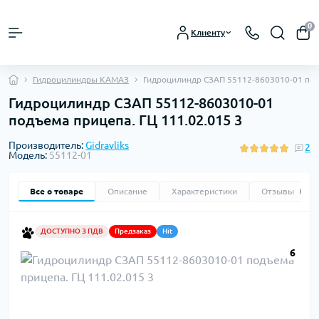
0
Клиенту
Гидроцилиндры КАМАЗ
Гидроцилиндр СЗАП 55112-8603010-01 подъ
Гидроцилиндр СЗАП 55112-8603010-01
подъема прицепа. ГЦ 111.02.015 3
Производитель:
Gidravliks
2
Модель:
55112-01
Все о товаре
Описание
Характеристики
Отзывы
2
ДОСТУПНО З ПДВ
Предзаказ
Hit
6