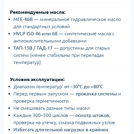
️
Рекомендуемые масла:
МГЕ-46В
— минеральное гидравлическое масло
для стандартных условий
HVLP ISO 46 или 68
— синтетические масла с
антиокислительными добавками
ТАП-15В / ТАД-17
— допустимы для старых
систем (менее стабильны при перепадах
температур)
️
Условия эксплуатации:
Диапазон температур:
от –30°C до +80°C
Перед первым запуском —
прокачка системы
и
проверка герметичности
Не смешивать разные типы масел
Каждые 300–500 циклов —
осмотр штоков
,
проверка на утечку, смазка подвижных узлов
Избегать длительной нагрузки в крайних