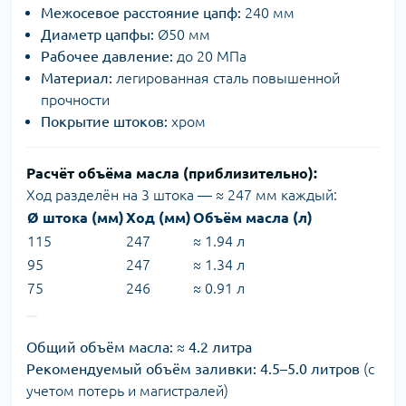
Межосевое расстояние цапф:
240 мм
Диаметр цапфы:
Ø50 мм
Рабочее давление:
до 20 МПа
Материал:
легированная сталь повышенной
прочности
Покрытие штоков:
хром
Расчёт объёма масла (приблизительно):
Ход разделён на 3 штока — ≈ 247 мм каждый:
Ø штока (мм)
Ход (мм)
Объём масла (л)
115
247
≈ 1.94 л
95
247
≈ 1.34 л
75
246
≈ 0.91 л
Общий объём масла:
≈
4.2 литра
Рекомендуемый объём заливки:
4.5–5.0 литров
(с
учетом потерь и магистралей)