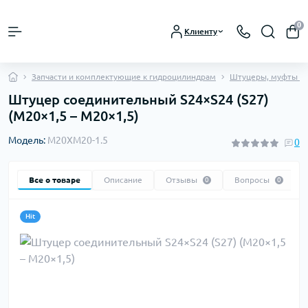
0
Клиенту
Запчасти и комплектующие к гидроцилиндрам
Штуцеры, муфты и 
Штуцер соединительный S24×S24 (S27)
(M20×1,5 – M20×1,5)
Модель:
M20XM20-1.5
0
Все о товаре
Описание
Отзывы
Вопросы
0
0
Hit