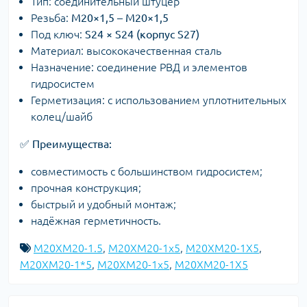
Тип: соединительный штуцер
Резьба:
M20×1,5 – M20×1,5
Под ключ:
S24 × S24 (корпус S27)
Материал: высококачественная сталь
Назначение: соединение РВД и элементов
гидросистем
Герметизация: с использованием уплотнительных
колец/шайб
✅
Преимущества:
совместимость с большинством гидросистем;
прочная конструкция;
быстрый и удобный монтаж;
надёжная герметичность.
M20XM20-1.5
,
M20XM20-1x5
,
M20XM20-1X5
,
M20XM20-1*5
,
M20XM20-1х5
,
M20XM20-1Х5