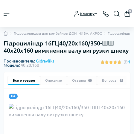
0
Клиенту
Гидроцилиндры для комбайнов ДОН, НИВА, АКРОС
Гідроциліндр 
Гідроциліндр 16ГЦ40/20х160/350-ШШ
40х20х160 вимкнення валу вигрузки шнеку
Производитель:
Gidravliks
1
Модель:
40.20.160
Все о товаре
Описание
Отзывы
Вопросы
1
1
Hit