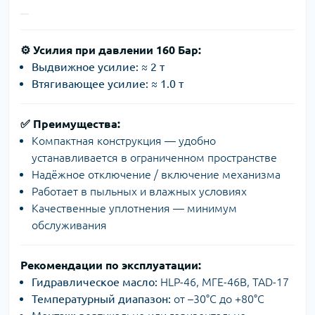
⚙️
Усилия при давлении 160 Бар:
Выдвижное усилие:
≈
2 т
Втягивающее усилие:
≈
1.0 т
✅
Преимущества:
Компактная конструкция — удобно
устанавливается в ограниченном пространстве
Надёжное отключение / включение механизма
Работает в пыльных и влажных условиях
Качественные уплотнения — минимум
обслуживания
Рекомендации по эксплуатации:
Гидравлическое масло:
HLP-46, МГЕ-46В, TAD-17
Температурный диапазон:
от –30°C до +80°C