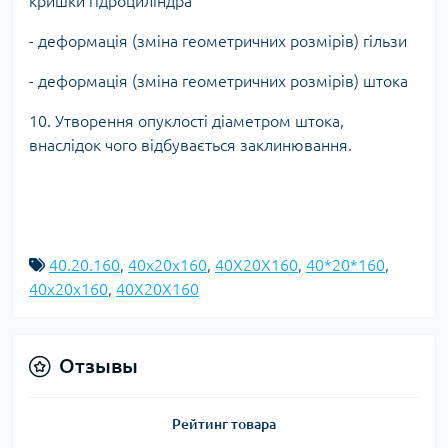
кришки гідроциліндра
- деформація (зміна геометричних розмірів) гільзи
- деформація (зміна геометричних розмірів) штока
10. Утворення опуклості діаметром штока,
внаслідок чого відбувається заклинювання.
40.20.160
,
40x20x160
,
40X20X160
,
40*20*160
,
40х20х160
,
40Х20Х160
Отзывы
Рейтинг товара