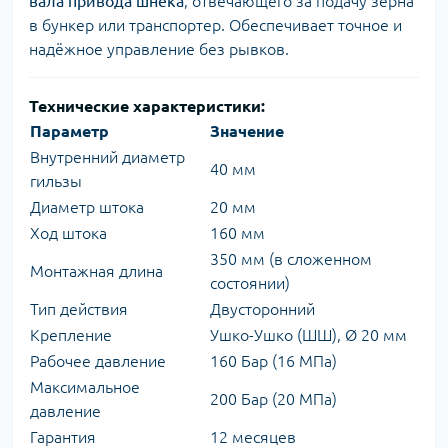
вала привода шнека
, отвечающего за подачу зерна
в бункер или транспортер. Обеспечивает точное и
надёжное управление без рывков.
Технические характеристики:
Параметр
Значение
Внутренний диаметр
40 мм
гильзы
Диаметр штока
20 мм
Ход штока
160 мм
350 мм (в сложенном
Монтажная длина
состоянии)
Тип действия
Двусторонний
Крепление
Ушко-Ушко (ШШ), Ø 20 мм
Рабочее давление
160 Бар (16 МПа)
Максимальное
200 Бар (20 МПа)
давление
Гарантия
12 месяцев