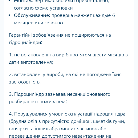
Монтаж:
вертикально или горизонтально,
согласно схеме установки
Обслуживание:
проверка манжет каждые 6
месяцев или сезонно
Гарантійні зобов'язання не поширюються на
гідроциліндри:
1. не встановлені на виріб протягом шести місяців з
дати виготовлення;
2. встановлені у вироби, на які не погоджена їхня
застосовність;
3. Гідроциліндр зазнавав несанкціонованого
розбирання споживачем;
4. Порушувалися умови експлуатації гідроциліндра
(брудна олія з присутністю домішок, шматків гуми,
ганчірки та інших абразивних частинок або
перевищення допустимого навантаження на