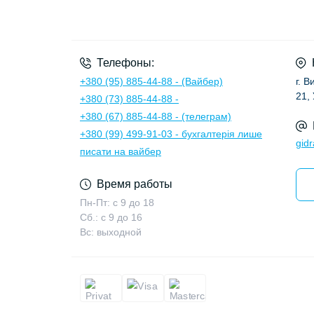
Телефоны:
+380 (95) 885-44-88 - (Вайбер)
г. 
21,
+380 (73) 885-44-88 -
+380 (67) 885-44-88 - (телеграм)
+380 (99) 499-91-03 - бухгалтерія лише
gid
писати на вайбер
Время работы
Пн-Пт: с 9 до 18
Сб.: с 9 до 16
Вс: выходной