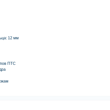
ьца:
12 мм
епов ПТС
дра
узкам