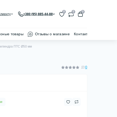
0
0
0
Клиенту
+380 (95) 885-44-88
ионые товары
Отзывы о магазине
Контакти
цилиндра ПТС Ø50 мм
0
ии