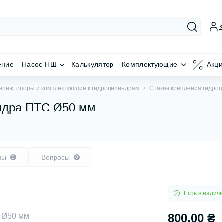
ение
Насос НШ
Калькулятор
Комплектующие
Акц
епеж, опоры и комплектующие к гидроцилиндрам
Стакан крепления гидро
индра ПТС Ø50 мм
вы
Вопросы
0
0
Есть в налич
800.00 ₴