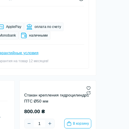
ApplePay
оплата по счету
Monobank
наличными
арантийные условия
арантия на товар 12 месяцев!
Стакан крепления гидроцилиндра
ПТС Ø50 мм
800.00 ₴
.
В корзину