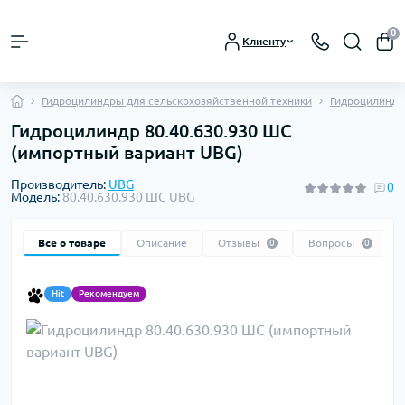
0
Клиенту
Гидроцилиндры для сельскохозяйственной техники
Гидроцилиндры
Гидроцилиндр 80.40.630.930 ШС
(импортный вариант UBG)
Производитель:
UBG
0
Модель:
80.40.630.930 ШС UBG
Все о товаре
Описание
Отзывы
Вопросы
0
0
Hit
Рекомендуем