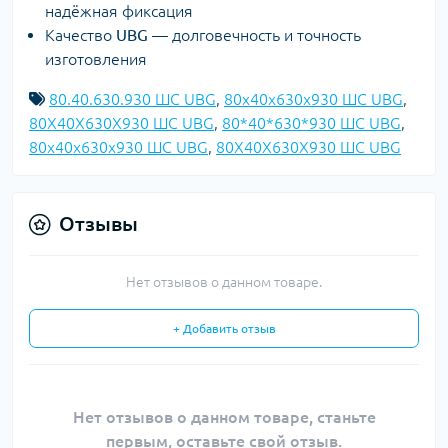
надёжная фиксация
Качество
UBG
— долговечность и точность
изготовления
80.40.630.930 ШС UBG
,
80x40x630x930 ШС UBG
,
80X40X630X930 ШС UBG
,
80*40*630*930 ШС UBG
,
80х40х630х930 ШС UBG
,
80Х40Х630Х930 ШС UBG
Отзывы
Нет отзывов о данном товаре.
+ Добавить отзыв
Нет отзывов о данном товаре, станьте
первым, оставьте свой отзыв.