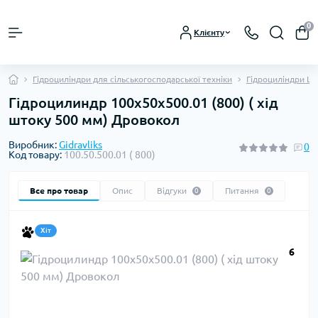
0
Клієнту
Гідроциліндри для сільськогосподарської техніки
Гідроциліндри ЦС
Гідроцилиндр 100х50х500.01 (800) ( хід
штоку 500 мм) Дровокол
Виробник:
Gidravliks
0
Код товару:
100.50.500.01 ( 800)
Все про товар
Опис
Відгуки
Питання
0
0
Хіт
6