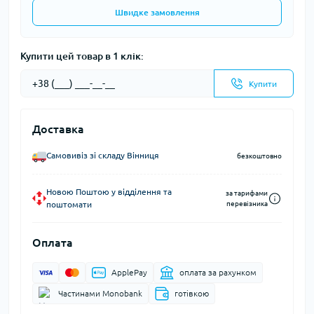
Швидке замовлення
Купити цей товар в 1 клік:
Купити
Доставка
Самовивіз зі складу Вінниця
безкоштовно
Новою Поштою у відділення та
за тарифами
поштомати
перевізника
Оплата
ApplePay
оплата за рахунком
Частинами Monobank
готівкою