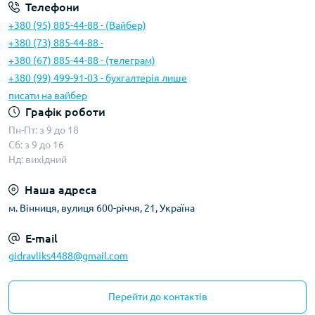
Телефони
+380 (95) 885-44-88 - (Вайбер)
+380 (73) 885-44-88 -
+380 (67) 885-44-88 - (телеграм)
+380 (99) 499-91-03 - бухгалтерія лише
писати на вайбер
Графік роботи
Пн-Пт: з 9 до 18
Сб: з 9 до 16
Нд: вихідний
Наша адреса
м. Вінниця, вулиця 600-річчя, 21, Україна
E-mail
gidravliks4488@gmail.com
Перейти до контактів