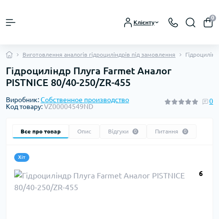
0
Клієнту
Виготовлення аналогів гідроциліндрів під замовлення
Гідроцилінд
Гідроциліндр Плуга Farmet Аналог
PISTNICE 80/40-250/ZR-455
Виробник:
Собственное производство
0
Код товару:
VZ00004549ND
Все про товар
Опис
Відгуки
Питання
0
0
Хіт
6