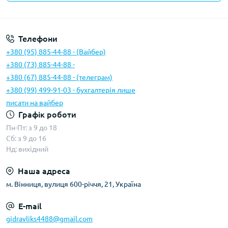
Умови угоди
Телефони
+380 (95) 885-44-88 - (Вайбер)
+380 (73) 885-44-88 -
+380 (67) 885-44-88 - (телеграм)
+380 (99) 499-91-03 - бухгалтерія лише
писати на вайбер
Графік роботи
Пн-Пт: з 9 до 18
Сб: з 9 до 16
Нд: вихідний
Наша адреса
м. Вінниця, вулиця 600-річчя, 21, Україна
E-mail
gidravliks4488@gmail.com