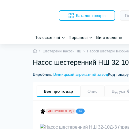
Каталог товарів
Телескопічні
Поршневі
Виготовлення
Шестеренні насоси НШ
Насоси шестерні виробн
Насос шестеренний НШ 32-10Д
Виробник:
Вінницький агрегатний завод
Код товару
Все про товар
Опис
Відгуки
ДОСТУПНО З ПДВ
Хіт