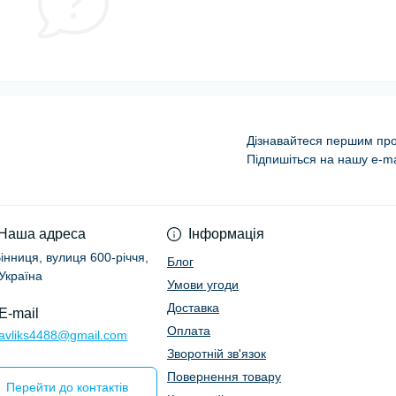
Дізнавайтеся першим про 
Підпишіться на нашу e-ma
Умови угоди
Наша адреса
Інформація
Вінниця, вулиця 600-річчя,
Блог
 Україна
Умови угоди
Доставка
E-mail
Оплата
ravliks4488@gmail.com
Зворотній зв'язок
Повернення товару
Перейти до контактів