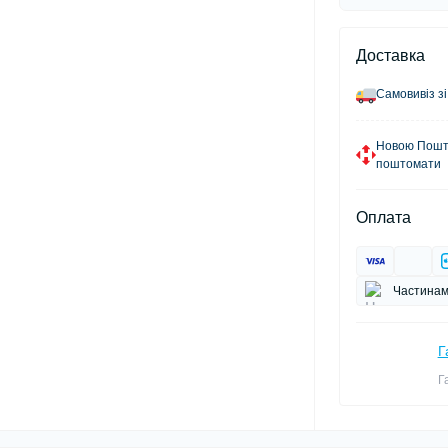
Доставка
Самовивіз зі
Новою Пошто
поштомати
Оплата
Частинам
Г
Г