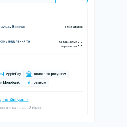
 складу Вінниця
безкоштовно
ю у відділення та
за тарифами
перевізника
ApplePay
оплата за рахунком
и Monobank
готівкою
арантійні умови
арантія на товар 12 місяців!