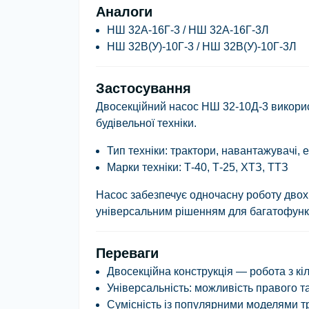
Аналоги
НШ 32А-16Г-3 / НШ 32А-16Г-3Л
НШ 32В(У)-10Г-3 / НШ 32В(У)-10Г-3Л
Застосування
Двосекційний насос НШ 32-10Д-3 викорис
будівельної техніки.
Тип техніки:
трактори, навантажувачі, е
Марки техніки:
Т-40, Т-25, ХТЗ, ТТЗ
Насос забезпечує одночасну роботу двох
універсальним рішенням для багатофун
Переваги
Двосекційна конструкція — робота з кі
Універсальність: можливість правого т
Сумісність із популярними моделями тр