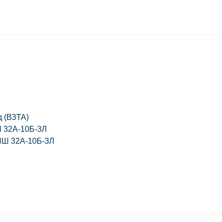
д (ВЗТА)
 32А-10Б-3Л
НШ 32А-10Б-3Л