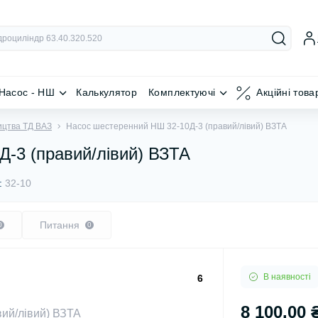
Насос - НШ
Калькулятор
Комплектуючі
Акційні това
ицтва ТД ВАЗ
Насос шестеренний НШ 32-10Д-3 (правий/лівий) ВЗТА
-3 (правий/лівий) ВЗТА
:
32-10
Питання
0
0
В наявності
6
8 100.00 