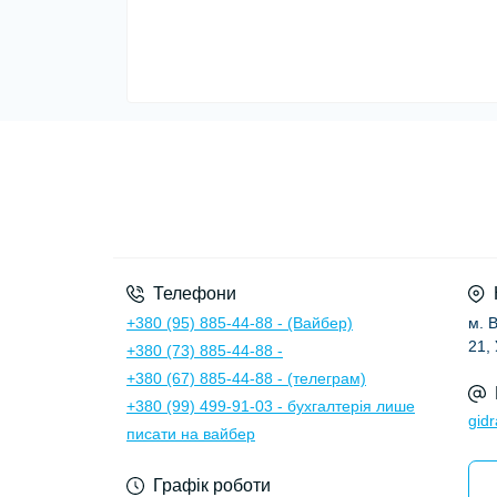
Телефони
+380 (95) 885-44-88 - (Вайбер)
м. 
21,
+380 (73) 885-44-88 -
+380 (67) 885-44-88 - (телеграм)
+380 (99) 499-91-03 - бухгалтерія лише
gid
писати на вайбер
Графік роботи