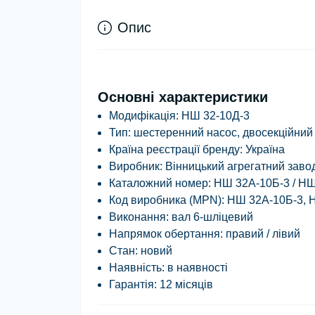
Опис
Основні характеристики
Модифікація:
НШ 32-10Д-3
Тип:
шестеренний насос, двосекційний
Країна реєстрації бренду:
Україна
Виробник:
Вінницький агрегатний заво
Каталожний номер:
НШ 32А-10Б-3 / НШ
Код виробника (MPN):
НШ 32А-10Б-3, 
Виконання:
вал 6-шліцевий
Напрямок обертання:
правий / лівий
Стан:
новий
Наявність:
в наявності
Гарантія:
12 місяців