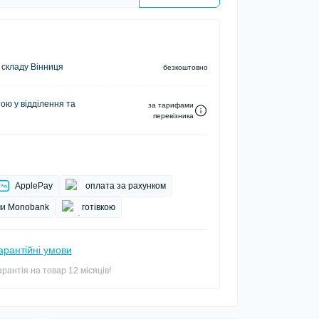
 складу Вінниця
безкоштовно
ю у відділення та
за тарифами
перевізника
ApplePay
оплата за рахунком
и Monobank
готівкою
арантійні умови
арантія на товар 12 місяців!