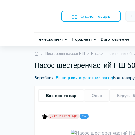
Каталог товарів
Телескопічні
Поршневі
Виготовлення
Шестеренні насоси НШ
Насоси шестерні виробн
Насос шестеренчастий НШ 50
Виробник:
Вінницький агрегатний завод
Код товару
Все про товар
Опис
Відгуки
ДОСТУПНО З ПДВ
Хіт