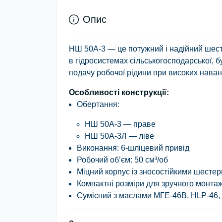
Опис
НШ 50А-3
— це потужний і надійний шест
в гідросистемах сільськогосподарської, бу
подачу робочої рідини при високих наван
Особливості конструкції:
Обертання
:
НШ 50А-3 — праве
НШ 50А-3Л — ліве
Виконання
: 6-шліцевий привід
Робочий об’єм
: 50 см³/об
Міцний корпус із зносостійкими шесте
Компактні розміри для зручного монта
Сумісний з маслами
МГЕ-46В
,
HLP-46
,