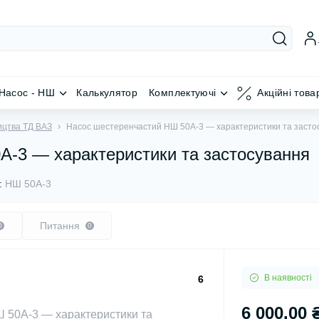
Насос - НШ
Калькулятор
Комплектуючі
Акційні това
ицтва ТД ВАЗ
Насос шестеренчастий НШ 50А-3 — характеристики та засто
А-3 — характеристики та застосування
:
НШ 50А-3
Питання
0
0
В наявності
6
6 000.00 