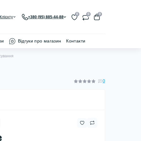
0
0
0
Клієнту
+380 (95) 885-44-88
ри
Відгуки про магазин
Контакти
сування
0
₴