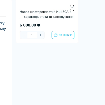
Насос шестеренчастий НШ 50А-3
— характеристики та застосування
ску
6 000.00 ₴
льну
До кошика