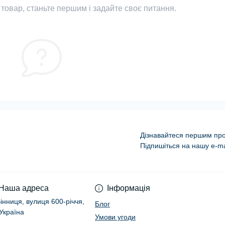
товар, станьте першим і задайте своє питання.
Дізнавайтеся першим про 
Підпишіться на нашу e-ma
Умови угоди
Наша адреса
Інформація
Вінниця, вулиця 600-річчя,
Блог
 Україна
Умови угоди