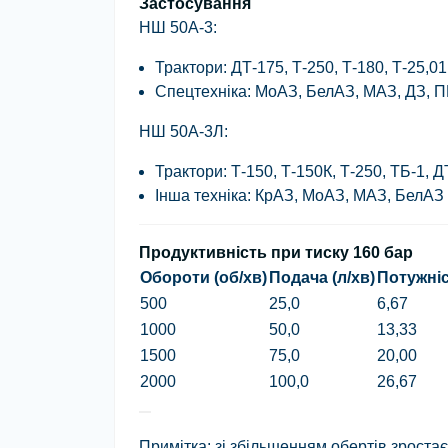
Застосування
НШ 50А-3
:
Трактори: ДТ-175, Т-250, Т-180, Т-25,01
Спецтехніка: МоАЗ, БелАЗ, МАЗ, ДЗ, П
НШ 50А-3Л
:
Трактори: Т-150, Т-150К, Т-250, ТБ-1, Д
Інша техніка: КрАЗ, МоАЗ, МАЗ, БелАЗ
Продуктивність при тиску 160 бар
Обороти (об/хв)
Подача (л/хв)
Потужніс
500
25,0
6,67
1000
50,0
13,33
1500
75,0
20,00
2000
100,0
26,67
Примітка:
зі збільшенням обертів зроста