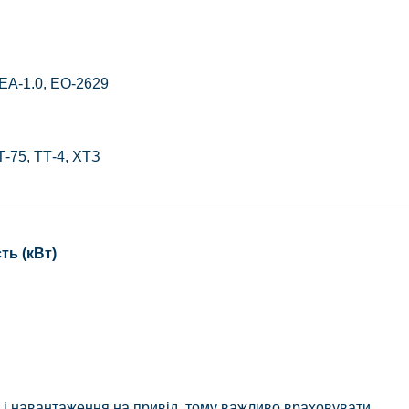
ЕА-1.0, ЕО-2629
Т-75, ТТ-4, ХТЗ
ть (кВт)
є і навантаження на привід, тому важливо враховувати