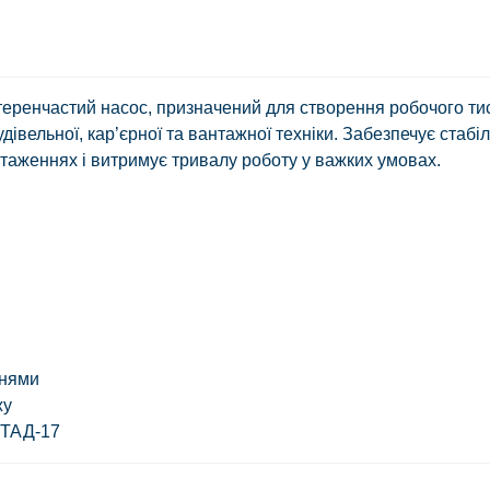
еренчастий насос, призначений для створення робочого ти
дівельної, кар’єрної та вантажної техніки. Забезпечує стабі
таженнях і витримує тривалу роботу у важких умовах.
рнями
жу
ТАД-17