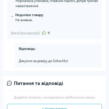
Нормальна упаковка, плавний підйом, добре тримає
навантаження.
Недоліки товару:
–
Не виявив.
Відгук був корисний?
0
Відповідь:
Дякуємо за довіру до Gidravliks!
Питання та відповіді
Додайте питання, і ми відповімо найближчим часом.
+ Додати питання