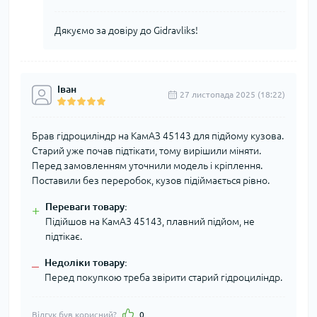
Дякуємо за довіру до Gidravliks!
Іван
27 листопада 2025 (18:22)
Брав гідроциліндр на КамАЗ 45143 для підйому кузова.
Старий уже почав підтікати, тому вирішили міняти.
Перед замовленням уточнили модель і кріплення.
Поставили без переробок, кузов підіймається рівно.
Переваги товару:
+
Підійшов на КамАЗ 45143, плавний підйом, не
підтікає.
Недоліки товару:
–
Перед покупкою треба звірити старий гідроциліндр.
Відгук був корисний?
0