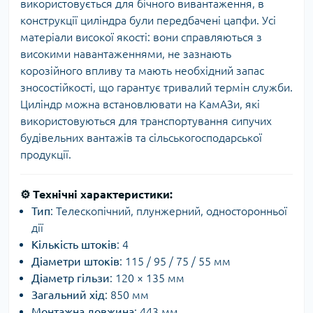
використовується для бічного вивантаження, в
конструкції циліндра були передбачені цапфи. Усі
матеріали високої якості: вони справляються з
високими навантаженнями, не зазнають
корозійного впливу та мають необхідний запас
зносостійкості, що гарантує тривалий термін служби.
Циліндр можна встановлювати на КамАЗи, які
використовуються для транспортування сипучих
будівельних вантажів та сільськогосподарської
продукції.
⚙️
Технічні характеристики:
Тип
: Телескопічний, плунжерний, односторонньої
дії
Кількість штоків
: 4
Діаметри штоків
: 115 / 95 / 75 / 55 мм
Діаметр гільзи
: 120 × 135 мм
Загальний хід
: 850 мм
Монтажна довжина
: 443 мм