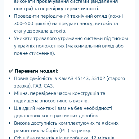
виконати
прокачування системи (видалення
повітря) та перевірку герметичності
.
Проводити періодичний технічний огляд (кожні
300–500 циклів) на предмет зносу, витоків та
стану дзеркала штоків.
Уникати тривалого утримання системи під тиском
у крайніх положеннях (максимальний вихід або
повне стиснення).
✅
Переваги моделі:
Повна сумісність із КамАЗ 45143, 55102 (старого
зразка), ГАЗ, САЗ.
Міцна, перевірена часом конструкція та
підвищена зносостійкість вузлів.
Швидкий монтаж і заміна без необхідності
додаткових конструктивних доробок.
Висока доступність комплектуючих та якісних
ремонтних наборів (РТІ) на ринку.
Офіційна гарантія від виробника:
12 місяців
.