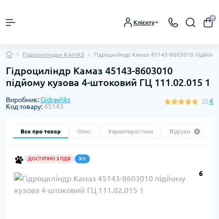
0
Клієнту
Гідроциліндри КАМАЗ
Гідроциліндр Камаз 45143-8603010 підйому 
Гідроциліндр Камаз 45143-8603010
підйому кузова 4-штоковий ГЦ 111.02.015 1
Виробник:
Gidravliks
4
Код товару:
45143
Все про товар
Опис
Характеристики
Відгуки
4
ДОСТУПНО З ПДВ
Хіт
6