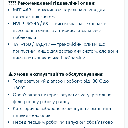
????️
Рекомендовані гідравлічні оливи:
МГЕ-46В
— класична мінеральна олива для
гідравлічних систем
HVLP ISO 46 / 68
— високоякісна сезонна чи
всесезонна олива з антиокислювальними
добавками
ТАП-15В / ТАД-17
— трансмісійні оливи, що
припустимі лише для застарілих систем, але вони
вимагають значно частішої заміни
⚠️
Умови експлуатації та обслуговування:
Температурний діапазон роботи:
від -30°C до
+80°C
.
Обов’язково використовувати чисту, ретельно
фільтровану робочу рідину.
Категорично заборонено змішувати різні типи
гідравлічних олив.
Перед першим робочим запуском обов'язково