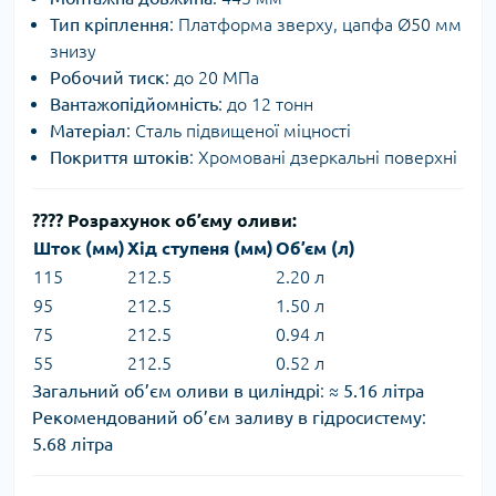
Тип кріплення
: Платформа зверху, цапфа Ø50 мм
знизу
Робочий тиск
: до 20 МПа
Вантажопідйомність
: до 12 тонн
Матеріал
: Сталь підвищеної міцності
Покриття штоків
: Хромовані дзеркальні поверхні
????
Розрахунок об’єму оливи:
Шток (мм)
Хід ступеня (мм)
Об’єм (л)
115
212.5
2.20 л
95
212.5
1.50 л
75
212.5
0.94 л
55
212.5
0.52 л
Загальний об’єм оливи в циліндрі
: ≈
5.16 літра
Рекомендований об’єм заливу в гідросистему
:
5.68 літра