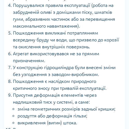
Порушувалися правила експлуатації (робота на
забрудненій оливі з домішками піску, шматків
гуми, абразивних частинок або за перевищення
максимального навантаження).
Пошкодження викликані потраплянням
всередину бруду чи води, що призвело до корозії
та окислення внутрішніх поверхонь.
Агрегат використовувався не за прямим
призначенням.
У конструкцію гідроциліндра були внесені зміни
без узгодження з заводом-виробником.
Пошкодження є наслідком природного
критичного зносу при тривалій експлуатації.
Присутня деформація елементів через
надлишковий тиск у системі, а саме:
зміна геометричних розмірів задньої кришки;
роздуття або деформація гільзи;
викривлення (вигин) штока.