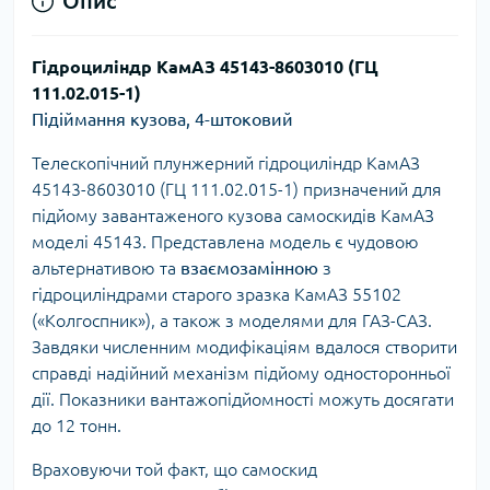
Опис
Гідроциліндр КамАЗ 45143-8603010 (ГЦ
111.02.015-1)
Підіймання кузова, 4-штоковий
Телескопічний плунжерний гідроциліндр КамАЗ
45143-8603010 (ГЦ 111.02.015-1) призначений для
підйому завантаженого кузова самоскидів КамАЗ
моделі 45143. Представлена модель є чудовою
альтернативою та
взаємозамінною
з
гідроциліндрами старого зразка КамАЗ 55102
(«Колгоспник»), а також з моделями для ГАЗ-САЗ.
Завдяки численним модифікаціям вдалося створити
справді надійний механізм підйому односторонньої
дії. Показники вантажопідйомності можуть досягати
до 12 тонн.
Враховуючи той факт, що самоскид