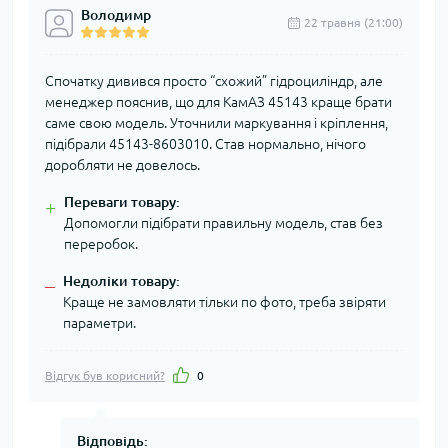
Володимр
22 травня (21:00)
Спочатку дивився просто “схожий” гідроциліндр, але
менеджер пояснив, що для КамАЗ 45143 краще брати
саме свою модель. Уточнили маркування і кріплення,
підібрали 45143-8603010. Став нормально, нічого
доробляти не довелось.
Переваги товару:
+
Допомогли підібрати правильну модель, став без
переробок.
Недоліки товару:
–
Краще не замовляти тільки по фото, треба звіряти
параметри.
Відгук був корисний?
0
Відповідь: