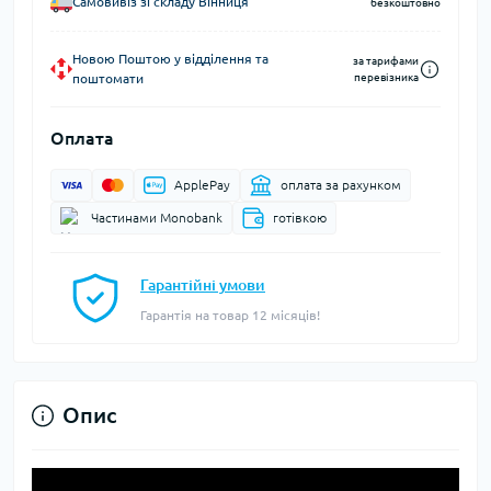
Самовивіз зі складу Вінниця
безкоштовно
Новою Поштою у відділення та
за тарифами
поштомати
перевізника
Оплата
ApplePay
оплата за рахунком
Частинами Monobank
готівкою
Гарантійні умови
Гарантія на товар 12 місяців!
Опис