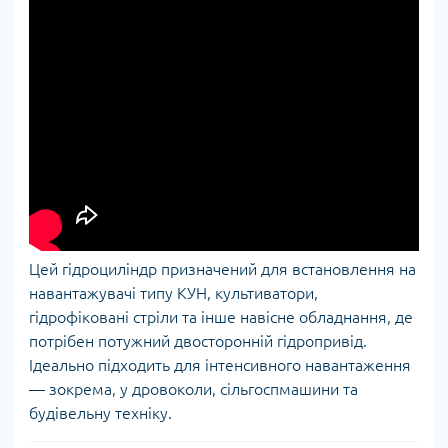
Цей гідроциліндр призначений для встановлення на
навантажувачі типу КУН, культиватори,
гідрофіковані стріли та інше навісне обладнання, де
потрібен потужний двосторонній гідропривід.
Ідеально підходить для інтенсивного навантаження
— зокрема, у дровоколи, сільгоспмашини та
будівельну техніку.