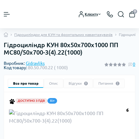
0
Клієнту
Гідроциліндри для КУН та фронтальних навантажувачів
Гідроцилін
Гідроциліндр КУН 80х50х700х1000 ПП
МС80/50х700-3(4).22(1000)
Виробник:
Gidravliks
0
Код товару:
80.50.700.22 ( 1000)
Все про товар
Опис
Відгуки
Питання
0
2
ДОСТУПНО З ПДВ
Хіт
6