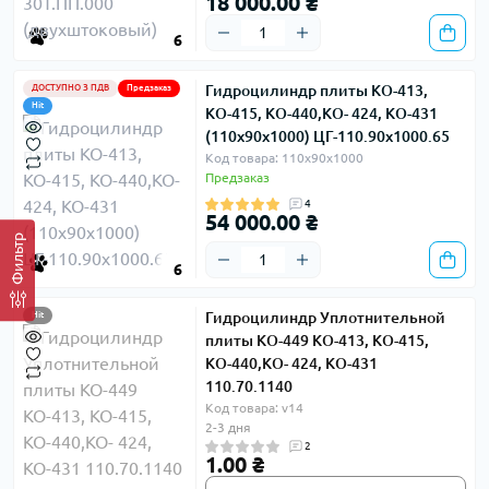
18 000.00 ₴
6
Гидроцилиндр плиты КО-413,
ДОСТУПНО З ПДВ
Предзаказ
Hit
КО-415, КО-440,КО- 424, КО-431
(110х90х1000) ЦГ-110.90х1000.65
Код товара: 110х90х1000
Предзаказ
4
54 000.00 ₴
Фильтр
6
Гидроцилиндр Уплотнительной
Hit
плиты КО-449 КО-413, КО-415,
КО-440,КО- 424, КО-431
110.70.1140
Код товара: v14
2-3 дня
2
1.00 ₴