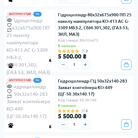
Гідроциліндр 80х32х675х900 ПП 25
ДОСТУПНО З ПДВ
Hit
нахилу маніпулятора КО-413 AC G-
3309 МБЗ-2, СБМ-301,302, (ГАЗ-53;
ЗИЛ, МАЗ)
Код товара: 80х32х675
В наличии
2
5 500.00 ₴
6
Гидроцилиндр ГЦ 50х32х140-283
ДОСТУПНО З ПДВ
Hit
Захват контейнера КО-449
(ЦГ-50.30х140.17)
Код товара: 50.30.140
В наличии
2
5 500.00 ₴
6