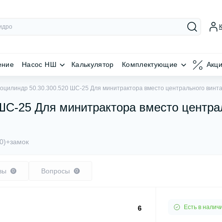
ение
Насос НШ
Калькулятор
Комплектующие
Акц
оцилиндр 50.30.300.520 ШС-25 Для минитрактора вместо центрального винта
ШС-25 Для минитрактора вместо центра
20)+замок
вы
Вопросы
0
0
Есть в налич
6