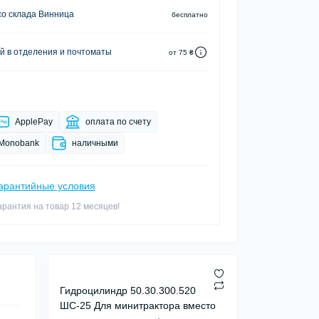
о склада Винница
бесплатно
й в отделения и почтоматы
от 75 ₴
ApplePay
оплата по счету
Monobank
наличными
арантийные условия
арантия на товар 12 месяцев!
Гидроцилиндр 50.30.300.520
ШС-25 Для минитрактора вместо