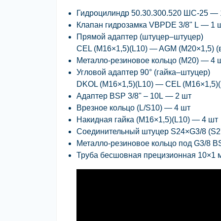
Гидроцилиндр 50.30.300.520 ШС-25
— 
Клапан гидрозамка VBPDE 3/8" L
— 1 
Прямой адаптер (штуцер–штуцер)
CEL (M16×1,5)(L10) — AGM (M20×1,5) (в
Металло-резиновое кольцо (M20)
— 4 
Угловой адаптер 90° (гайка–штуцер)
DKOL (M16×1,5)(L10) — CEL (M16×1,5)(
Адаптер BSP 3/8" – 10L
— 2 шт
Врезное кольцо (L/S10)
— 4 шт
Накидная гайка (M16×1,5)(L10)
— 4 шт
Соединительный штуцер S24×G3/8 (S27
Металло-резиновое кольцо под G3/8 B
Труба бесшовная прецизионная 10×1 