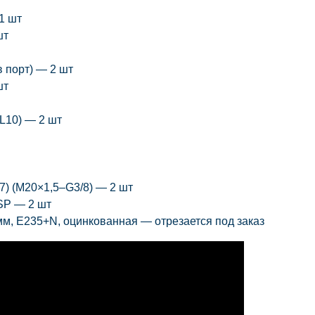
1 шт
шт
 порт)
— 2 шт
шт
L10)
— 2 шт
) (M20×1,5–G3/8)
— 2 шт
SP
— 2 шт
мм, E235+N, оцинкованная
— отрезается
под заказ