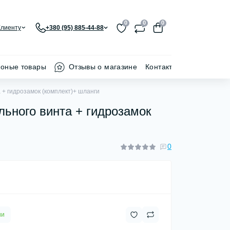
0
0
0
Клиенту
+380 (95) 885-44-88
ионые товары
Отзывы о магазине
Контакти
 + гидрозамок (комплект)+ шланги
льного винта + гидрозамок
0
ии