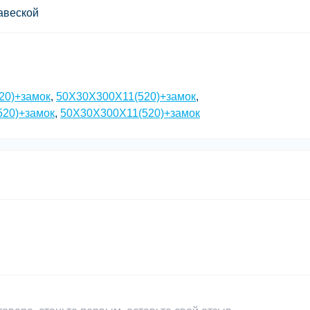
авеской
20)+замок
,
50X30X300X11(520)+замок
,
520)+замок
,
50Х30Х300Х11(520)+замок