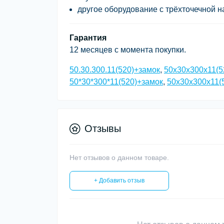
другое оборудование с трёхточечной н
Гарантия
12 месяцев
с момента покупки.
50.30.300.11(520)+замок
,
50x30x300x11(5
50*30*300*11(520)+замок
,
50х30х300х11(
Отзывы
Нет отзывов о данном товаре.
+ Добавить отзыв