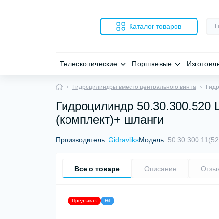
Каталог товаров
Телескопические
Поршневые
Изготовл
Гидроцилиндры вместо центрального винта
Гидр
Гидроцилиндр 50.30.300.520 
(комплект)+ шланги
Производитель:
Gidravliks
Модель:
50.30.300.11(5
Все о товаре
Описание
Отзы
Предзаказ
Hit