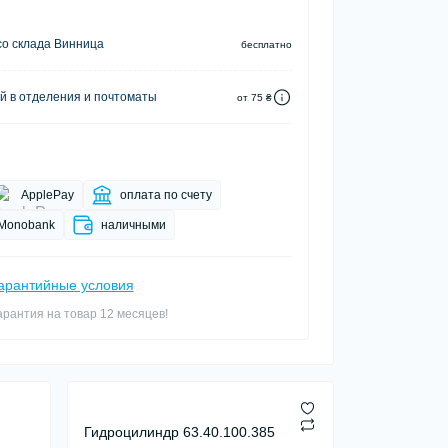
о склада Винница
бесплатно
й в отделения и почтоматы
от 75 ₴
ApplePay
оплата по счету
Monobank
наличными
арантийные условия
арантия на товар 12 месяцев!
Гидроцилиндр 63.40.100.385