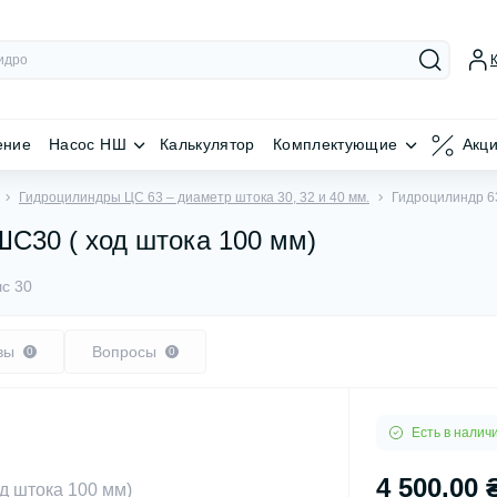
ение
Насос НШ
Калькулятор
Комплектующие
Акц
Гидроцилиндры ЦС 63 – диаметр штока 30, 32 и 40 мм.
Гидроцилиндр 63
ШС30 ( ход штока 100 мм)
шс 30
вы
Вопросы
0
0
Есть в налич
4 500.00 