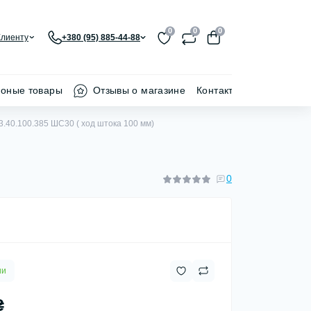
0
0
0
Клиенту
+380 (95) 885-44-88
ионые товары
Отзывы о магазине
Контакти
.40.100.385 ШС30 ( ход штока 100 мм)
0
ии
₴