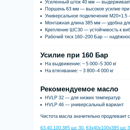
Усиленный шток 40 мм
— выдерживает 
Поршень 63 мм
— высокое усилие при
Универсальное подключение М20×1.5
—
Монтажная длина 385 мм
— удобна для
Крепление ШС30
— устойчивость к ви
Рабочий тиск 160–200 Бар — надёжност
Усилие при 160 Бар
На выдвижение:
~ 5 000–5 300 кг
На втягивание:
~ 3 800–4 000 кг
Рекомендуемое масло
HVLP 32
— для низких температур
HVLP 46
— универсальный вариант
Чистота масла значительно продлевает 
63.40.100.385 шс 30
,
63x40x100x385 шс 