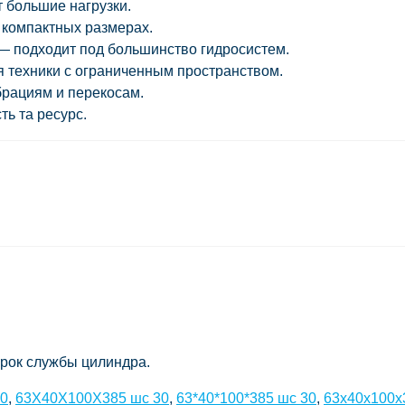
большие нагрузки.
 компактных размерах.
 подходит под большинство гидросистем.
 техники с ограниченным пространством.
брациям и перекосам.
ь та ресурс.
срок службы цилиндра.
30
,
63X40X100X385 шс 30
,
63*40*100*385 шс 30
,
63х40х100х